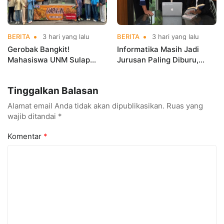
BERITA
3 hari yang lalu
BERITA
3 hari yang lalu
Gerobak Bangkit!
Informatika Masih Jadi
Mahasiswa UNM Sulap
Jurusan Paling Diburu,
Gerobak UMKM Jadi Lebih
UNM Siapkan Talenta AI
Menarik dan Laris
hingga Cyber Security
Tinggalkan Balasan
Alamat email Anda tidak akan dipublikasikan.
Ruas yang
wajib ditandai
*
Komentar
*