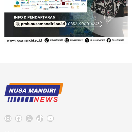
Instagram
Facebook
X
TikTok
YouTube