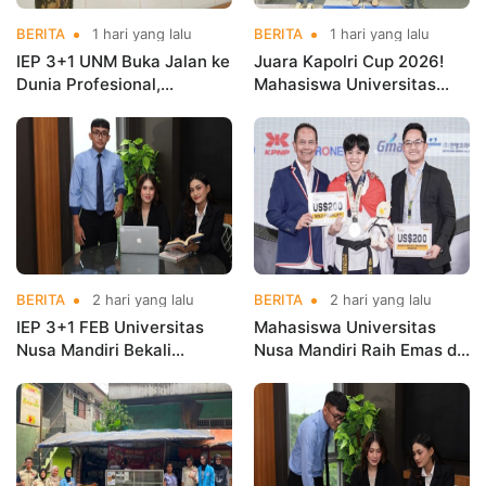
BERITA
1 hari yang lalu
BERITA
1 hari yang lalu
IEP 3+1 UNM Buka Jalan ke
Juara Kapolri Cup 2026!
Dunia Profesional,
Mahasiswa Universitas
Mahasiswa Magang di
Nusa Mandiri Harumkan
Kementerian Koperasi
Nama Kampus di Kejurnas
Taekwondo
BERITA
2 hari yang lalu
BERITA
2 hari yang lalu
IEP 3+1 FEB Universitas
Mahasiswa Universitas
Nusa Mandiri Bekali
Nusa Mandiri Raih Emas di
Mahasiswa Pengalaman
Asian Taekwondo
Kerja Sebelum Lulus
Indonesia Open
Championships 2026