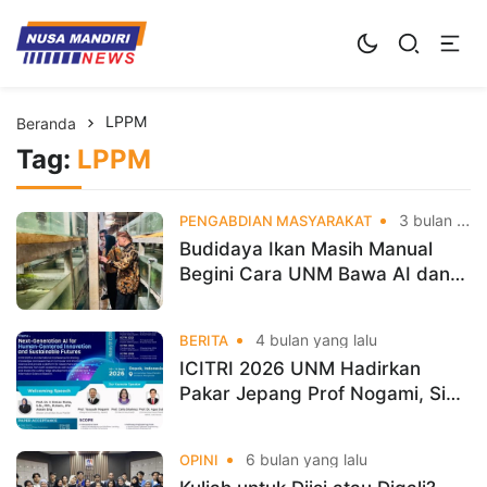
Kampus Digital Bisnis
Universitas Nusa Mandiri
LPPM
Beranda
Tag:
LPPM
3 bulan yang lalu
PENGABDIAN MASYARAKAT
Budidaya Ikan Masih Manual
Begini Cara UNM Bawa AI dan
IoT ke Tambak Akuakultur
4 bulan yang lalu
BERITA
ICITRI 2026 UNM Hadirkan
Pakar Jepang Prof Nogami, Siap
Kupas AI Masa Depan, Daftar
Sekarang!
6 bulan yang lalu
OPINI