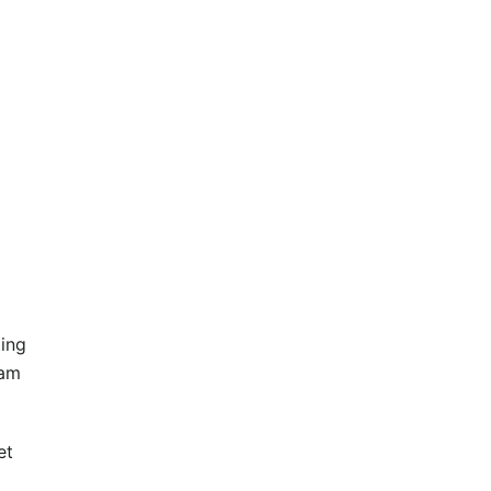
ing
lam
et