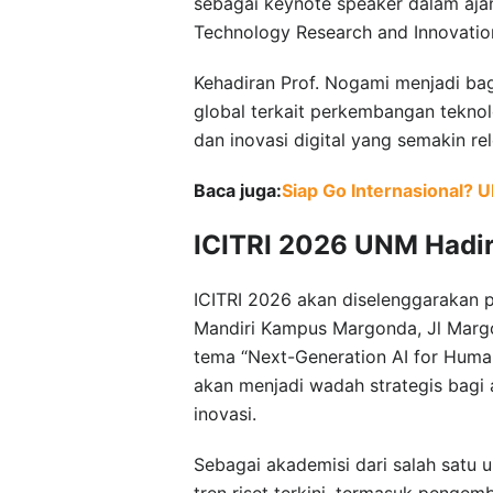
sebagai keynote speaker dalam ajan
Technology Research and Innovation
Kehadiran Prof. Nogami menjadi ba
global terkait perkembangan teknolog
dan inovasi digital yang semakin rel
Baca juga:
Siap Go Internasional? 
ICITRI 2026 UNM Hadi
ICITRI 2026 akan diselenggarakan 
Mandiri Kampus Margonda, Jl Marg
tema “Next-Generation AI for Human
akan menjadi wadah strategis bagi a
inovasi.
Sebagai akademisi dari salah satu 
tren riset terkini, termasuk penge