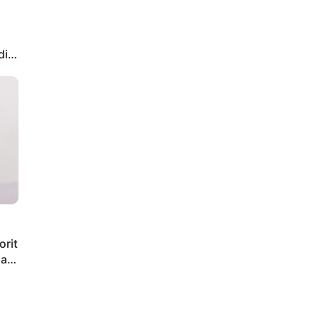
di
orit
iap