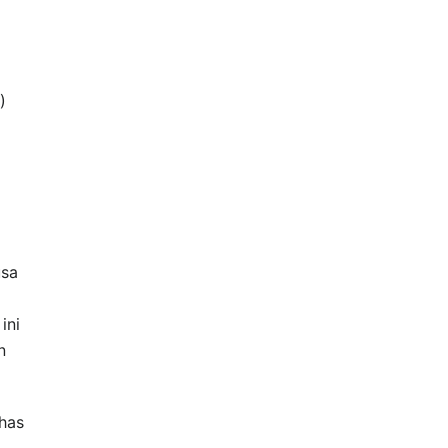
)
usa
ini
n
has