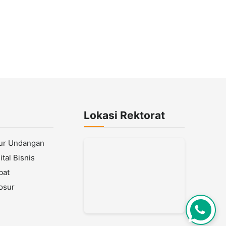
Lokasi Rektorat
lur Undangan
tal Bisnis
bat
osur