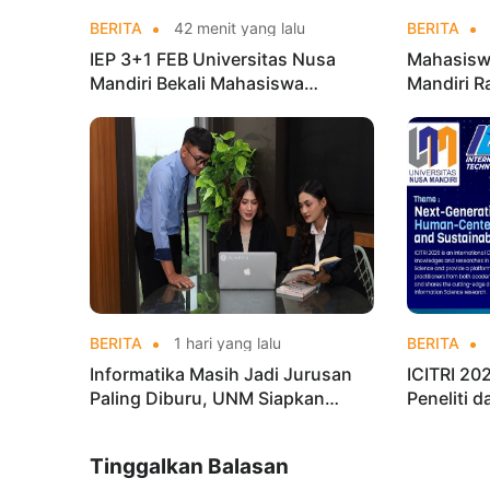
BERITA
42 menit yang lalu
BERITA
IEP 3+1 FEB Universitas Nusa
Mahasisw
Mandiri Bekali Mahasiswa
Mandiri R
Pengalaman Kerja Sebelum Lulus
Taekwond
Champion
BERITA
1 hari yang lalu
BERITA
Informatika Masih Jadi Jurusan
ICITRI 2
Paling Diburu, UNM Siapkan
Peneliti 
Talenta AI hingga Cyber Security
Konferens
Tinggalkan Balasan