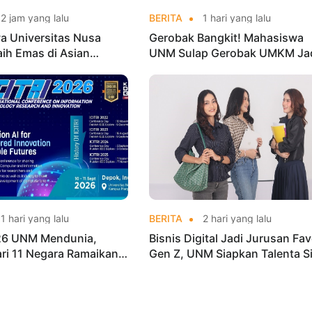
2 jam yang lalu
BERITA
1 hari yang lalu
a Universitas Nusa
Gerobak Bangkit! Mahasiswa
aih Emas di Asian
UNM Sulap Gerobak UMKM Ja
o Indonesia Open
Lebih Menarik dan Laris
ships 2026
1 hari yang lalu
BERITA
2 hari yang lalu
026 UNM Mendunia,
Bisnis Digital Jadi Jurusan Fav
dari 11 Negara Ramaikan
Gen Z, UNM Siapkan Talenta S
i Internasional
Kuasai Industri Digital