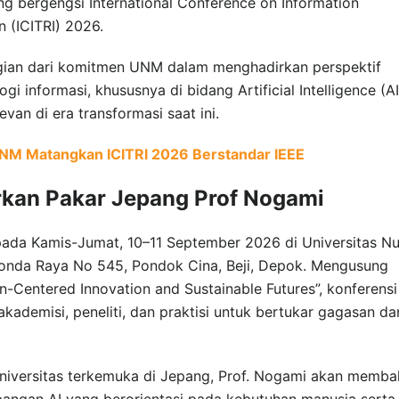
g bergengsi International Conference on Information
 (ICITRI) 2026.
gian dari komitmen UNM dalam menghadirkan perspektif
i informasi, khususnya di bidang Artificial Intelligence (AI
evan di era transformasi saat ini.
UNM Matangkan ICITRI 2026 Berstandar IEEE
rkan Pakar Jepang Prof Nogami
pada Kamis-Jumat, 10–11 September 2026 di Universitas N
onda Raya No 545, Pondok Cina, Beji, Depok. Mengusung
-Centered Innovation and Sustainable Futures”, konferensi 
kademisi, peneliti, dan praktisi untuk bertukar gagasan da
universitas terkemuka di Jepang, Prof. Nogami akan memba
mbangan AI yang berorientasi pada kebutuhan manusia serta