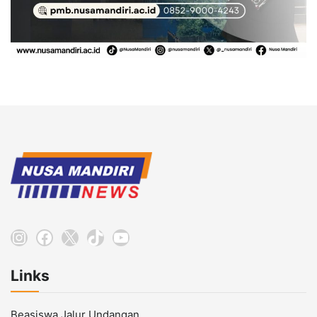
Instagram
Facebook
X
TikTok
YouTube
Links
Beasiswa Jalur Undangan