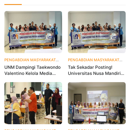
PENGABDIAN MASYARAKAT
2 hari yang lalu
PENGABDIAN MASYARAKAT
1 
UNM Dampingi Taekwondo
Tak Sekadar Posting!
Valentino Kelola Media
Universitas Nusa Mandiri
Sosial untuk Perkuat
Ajarkan Data Analytics
Branding Digital
agar Instagram Klub
Olahraga Makin Viral