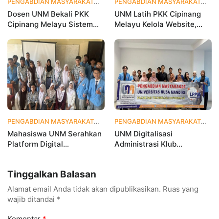
PENGABDIAN MASYARAKAT
1 bulan yang lalu
PENGABDIAN MASYARAKAT
1 
Dosen UNM Bekali PKK
UNM Latih PKK Cipinang
Cipinang Melayu Sistem
Melayu Kelola Website,
Monitoring Digital UP2K,
Percepat Transformasi
Dorong Pemberdayaan
Digital Masyarakat
Berbasis Data
PENGABDIAN MASYARAKAT
1 bulan yang lalu
PENGABDIAN MASYARAKAT
2 
Mahasiswa UNM Serahkan
UNM Digitalisasi
Platform Digital
Administrasi Klub
MetamorfOSIS, OSIS SMKN
Taekwondo, Bukti Kampus
1 Tarumajaya Kini Go
Digital Bisnis Hadir untuk
Tinggalkan Balasan
Digital
Masyarakat
Alamat email Anda tidak akan dipublikasikan.
Ruas yang
wajib ditandai
*
Komentar
*