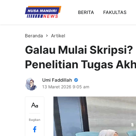
Kampus Digital Bisnis
BERITA
FAKULTAS
Universitas Nusa Mandiri
Beranda
Artikel
Galau Mulai Skripsi?
Penelitian Tugas Akh
Umi Faddillah
13 Maret 2026
9:05 am
Bagikan