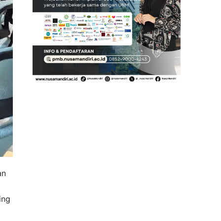
an
ing