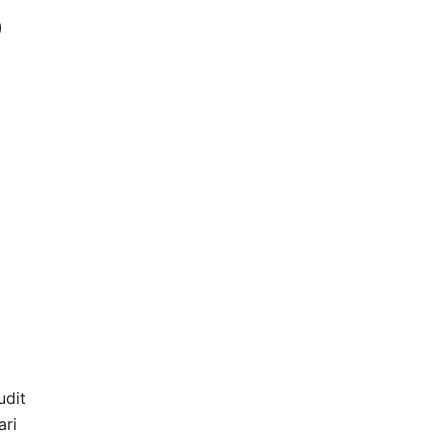
)
udit
ari