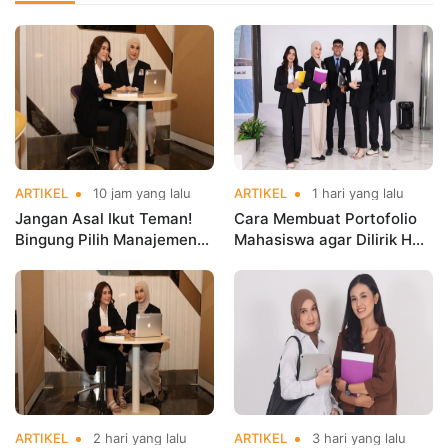
ARTIKEL
10 jam yang lalu
ARTIKEL
1 hari yang lalu
Jangan Asal Ikut Teman!
Cara Membuat Portofolio
Bingung Pilih Manajemen
Mahasiswa agar Dilirik HRD
atau Bisnis Digital? Ini
Sejak Masih Kuliah
Jawabannya Sebelum
Kamu Salah Jurusan
ARTIKEL
2 hari yang lalu
ARTIKEL
3 hari yang lalu