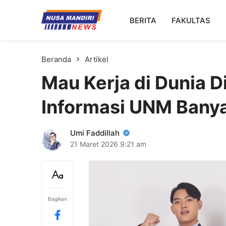
Kampus Digital Bisnis
BERITA
FAKULTAS
Universitas Nusa Mandiri
Beranda
Artikel
Mau Kerja di Dunia D
Informasi UNM Banya
Umi Faddillah
21 Maret 2026
9:21 am
Bagikan