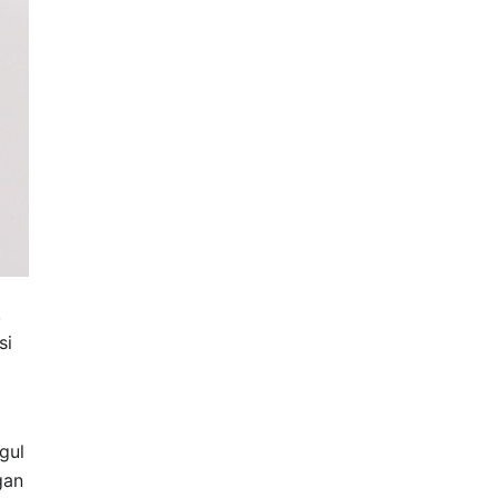
,
si
gul
gan