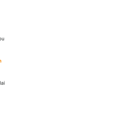
pu
n
lai