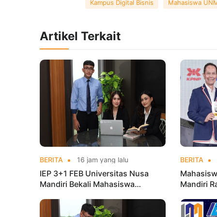
Kampus Digital Bisnis
Mahasiswa UN
Artikel Terkait
BERITA
16 jam yang lalu
BERITA
IEP 3+1 FEB Universitas Nusa
Mahasisw
Mandiri Bekali Mahasiswa
Mandiri R
Pengalaman Kerja Sebelum Lulus
Taekwond
Champion