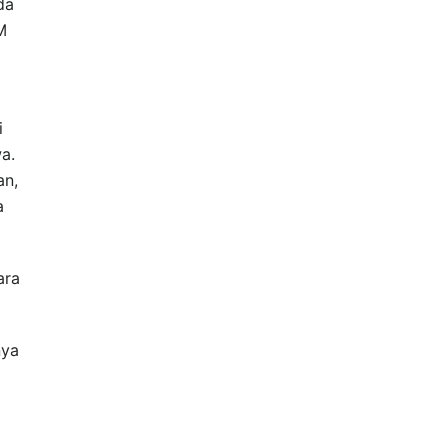
da
M
i
a.
an,
a
ara
nya