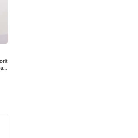
orit
iap