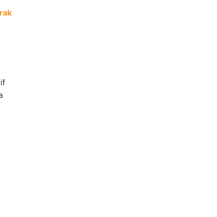
rak
if
a
a