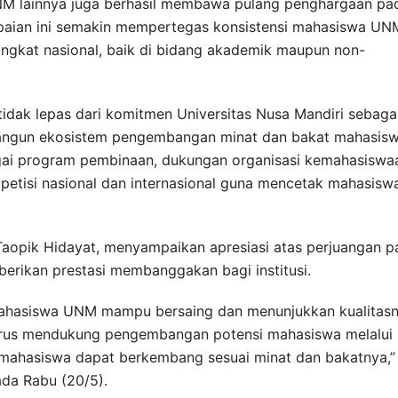
NM lainnya juga berhasil membawa pulang penghargaan pa
apaian ini semakin mempertegas konsistensi mahasiswa UN
tingkat nasional, baik di bidang akademik maupun non-
dak lepas dari komitmen Universitas Nusa Mandiri sebaga
angun ekosistem pengembangan minat dan bakat mahasisw
ai program pembinaan, dukungan organisasi kemahasiswa
kompetisi nasional dan internasional guna mencetak mahasisw
opik Hidayat, menyampaikan apresiasi atas perjuangan p
erikan prestasi membanggakan bagi institusi.
 mahasiswa UNM mampu bersaing dan menunjukkan kualitas
terus mendukung pengembangan potensi mahasiswa melalui
mahasiswa dapat berkembang sesuai minat dan bakatnya,”
pada Rabu (20/5).