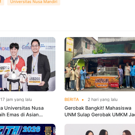
M
Universitas Nusa Mandiri
17 jam yang lalu
BERITA
2 hari yang lalu
a Universitas Nusa
Gerobak Bangkit! Mahasiswa
aih Emas di Asian
UNM Sulap Gerobak UMKM Ja
o Indonesia Open
Lebih Menarik dan Laris
ships 2026