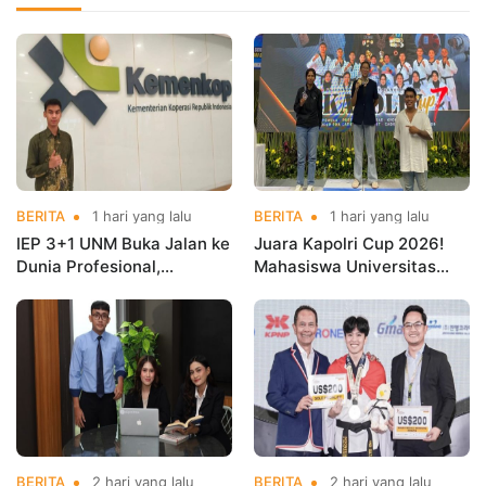
BERITA
1 hari yang lalu
BERITA
1 hari yang lalu
IEP 3+1 UNM Buka Jalan ke
Juara Kapolri Cup 2026!
Dunia Profesional,
Mahasiswa Universitas
Mahasiswa Magang di
Nusa Mandiri Harumkan
Kementerian Koperasi
Nama Kampus di Kejurnas
Taekwondo
BERITA
2 hari yang lalu
BERITA
2 hari yang lalu