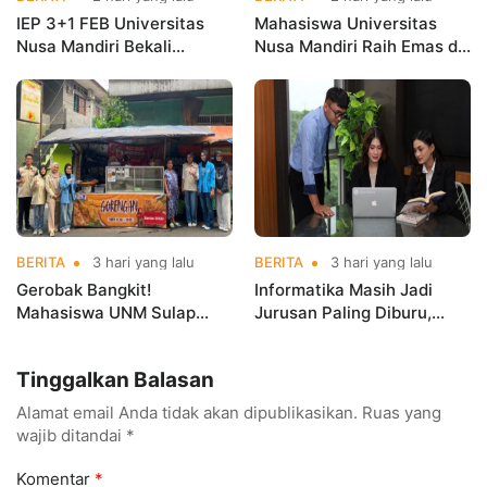
IEP 3+1 FEB Universitas
Mahasiswa Universitas
Nusa Mandiri Bekali
Nusa Mandiri Raih Emas di
Mahasiswa Pengalaman
Asian Taekwondo
Kerja Sebelum Lulus
Indonesia Open
Championships 2026
BERITA
3 hari yang lalu
BERITA
3 hari yang lalu
Gerobak Bangkit!
Informatika Masih Jadi
Mahasiswa UNM Sulap
Jurusan Paling Diburu,
Gerobak UMKM Jadi Lebih
UNM Siapkan Talenta AI
Menarik dan Laris
hingga Cyber Security
Tinggalkan Balasan
Alamat email Anda tidak akan dipublikasikan.
Ruas yang
wajib ditandai
*
Komentar
*