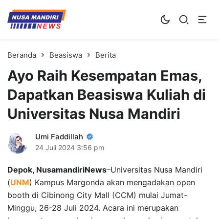
Kampus Digital Bisnis
Universitas Nusa Mandiri
Beranda
Beasiswa
Berita
Ayo Raih Kesempatan Emas,
Dapatkan Beasiswa Kuliah di
Universitas Nusa Mandiri
Umi Faddillah
24 Juli 2024
3:56 pm
Depok, NusamandiriNews
–Universitas Nusa Mandiri
(
UNM
) Kampus Margonda akan mengadakan open
booth di Cibinong City Mall (CCM) mulai Jumat-
Minggu, 26-28 Juli 2024. Acara ini merupakan