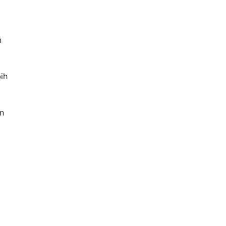
n
ih
an