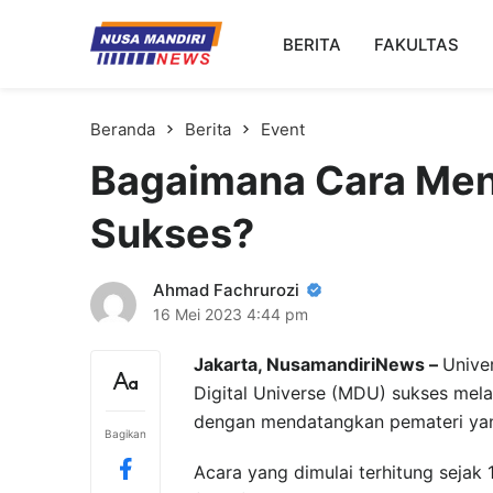
Kampus Digital Bisnis
BERITA
FAKULTAS
Universitas Nusa Mandiri
Beranda
Berita
Event
Bagaimana Cara Menj
Sukses?
Ahmad Fachrurozi
16 Mei 2023
4:44 pm
Jakarta, NusamandiriNews –
Unive
Digital Universe (MDU) sukses mel
dengan mendatangkan pemateri yang
Bagikan
Acara yang dimulai terhitung sejak 