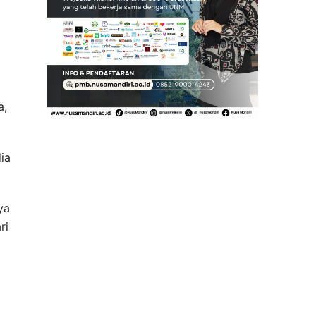
a,
ia
ya
ri