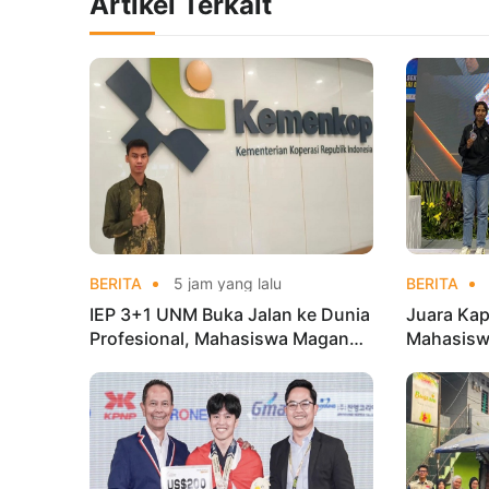
Artikel Terkait
BERITA
5 jam yang lalu
BERITA
IEP 3+1 UNM Buka Jalan ke Dunia
Juara Kap
Profesional, Mahasiswa Magang
Mahasisw
di Kementerian Koperasi
Mandiri 
di Kejur