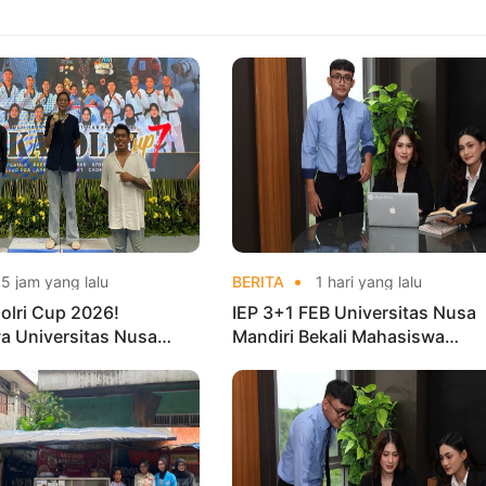
5 jam yang lalu
BERITA
1 hari yang lalu
olri Cup 2026!
IEP 3+1 FEB Universitas Nusa
a Universitas Nusa
Mandiri Bekali Mahasiswa
Harumkan Nama Kampus
Pengalaman Kerja Sebelum Lu
nas Taekwondo