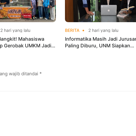
2 hari yang lalu
BERITA
2 hari yang lalu
Bangkit! Mahasiswa
Informatika Masih Jadi Jurusa
p Gerobak UMKM Jadi
Paling Diburu, UNM Siapkan
arik dan Laris
Talenta AI hingga Cyber Securi
ang wajib ditandai
*