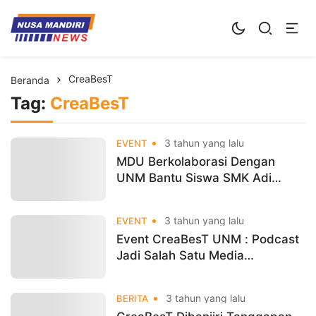
Kampus Digital Bisnis
Universitas Nusa Mandiri
CreaBesT
Beranda
Tag:
CreaBesT
3 tahun yang lalu
EVENT
MDU Berkolaborasi Dengan
UNM Bantu Siswa SMK Adi
Luhur Melek Dalam Dunia Digital
3 tahun yang lalu
EVENT
Event CreaBesT UNM : Podcast
Jadi Salah Satu Media
Komunikasi Digital Populer
3 tahun yang lalu
BERITA