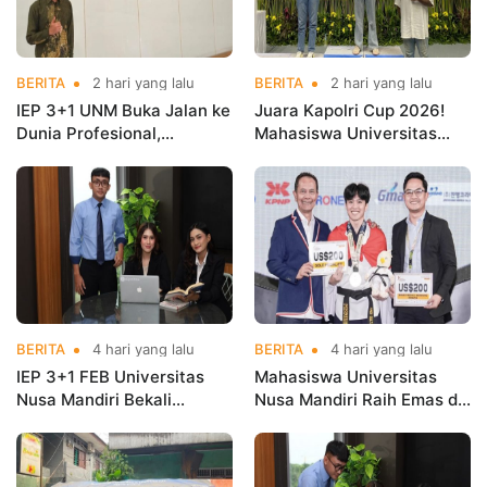
BERITA
2 hari yang lalu
BERITA
2 hari yang lalu
IEP 3+1 UNM Buka Jalan ke
Juara Kapolri Cup 2026!
Dunia Profesional,
Mahasiswa Universitas
Mahasiswa Magang di
Nusa Mandiri Harumkan
Kementerian Koperasi
Nama Kampus di Kejurnas
Taekwondo
BERITA
4 hari yang lalu
BERITA
4 hari yang lalu
IEP 3+1 FEB Universitas
Mahasiswa Universitas
Nusa Mandiri Bekali
Nusa Mandiri Raih Emas di
Mahasiswa Pengalaman
Asian Taekwondo
Kerja Sebelum Lulus
Indonesia Open
Championships 2026