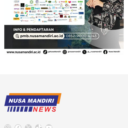
Instagram
Facebook
X
TikTok
YouTube