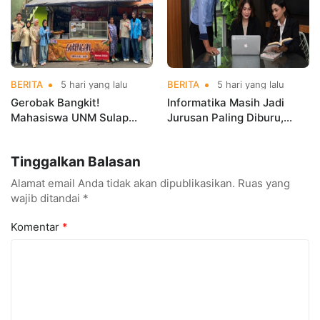
BERITA
5 hari yang lalu
BERITA
5 hari yang lalu
Gerobak Bangkit!
Informatika Masih Jadi
Mahasiswa UNM Sulap
Jurusan Paling Diburu,
Gerobak UMKM Jadi Lebih
UNM Siapkan Talenta AI
Menarik dan Laris
hingga Cyber Security
Tinggalkan Balasan
Alamat email Anda tidak akan dipublikasikan.
Ruas yang
wajib ditandai
*
Komentar
*