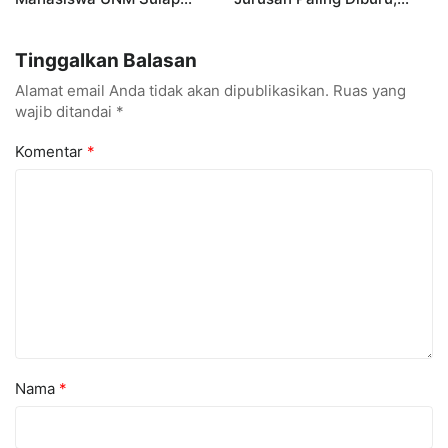
Gerobak UMKM Jadi Lebih
UNM Siapkan Talenta AI
Menarik dan Laris
hingga Cyber Security
Tinggalkan Balasan
Alamat email Anda tidak akan dipublikasikan.
Ruas yang
wajib ditandai
*
Komentar
*
Nama
*