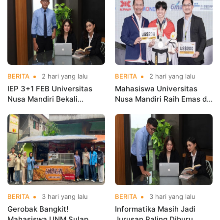
Taekwondo
BERITA
2 hari yang lalu
BERITA
2 hari yang lalu
IEP 3+1 FEB Universitas
Mahasiswa Universitas
Nusa Mandiri Bekali
Nusa Mandiri Raih Emas di
Mahasiswa Pengalaman
Asian Taekwondo
Kerja Sebelum Lulus
Indonesia Open
Championships 2026
BERITA
3 hari yang lalu
BERITA
3 hari yang lalu
Gerobak Bangkit!
Informatika Masih Jadi
Mahasiswa UNM Sulap
Jurusan Paling Diburu,