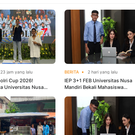
23 jam yang lalu
BERITA
2 hari yang lalu
olri Cup 2026!
IEP 3+1 FEB Universitas Nusa
a Universitas Nusa
Mandiri Bekali Mahasiswa
Harumkan Nama Kampus
Pengalaman Kerja Sebelum Lu
nas Taekwondo