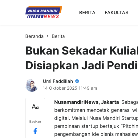
Kampus Digital Bisnis
BERITA
FAKULTAS
Universitas Nusa Mandiri
Beranda
Berita
Bukan Sekadar Kuli
Disiapkan Jadi Pendi
Umi Faddillah
14 Oktober 2025
11:49 am
NusamandiriNews, Jakarta
–Sebagai
berkomitmen mencetak generasi wir
digital. Melalui Nusa Mandiri Sta
Bagikan
pembinaan startup bertajuk “Pitch
pengembangan ide bisnis mahasiswa 