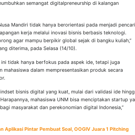
numbuhkan semangat digitalpreneurship di kalangan
Nusa Mandiri tidak hanya berorientasi pada menjadi pencar
lapangan kerja melalui inovasi bisnis berbasis teknologi.
orong agar mampu berpikir global sejak di bangku kuliah,”
ng diterima, pada Selasa (14/10).
i tidak hanya berfokus pada aspek ide, tetapi juga
an mahasiswa dalam mempresentasikan produk secara
or.
set bisnis digital yang kuat, mulai dari validasi ide hing
. Harapannya, mahasiswa UNM bisa menciptakan startup y
gi masyarakat dan perekonomian digital Indonesia,”
Aplikasi Pintar Pembuat Soal, OOGIV Juara 1 Pitching