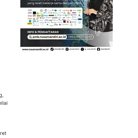
g,
ilai
ret