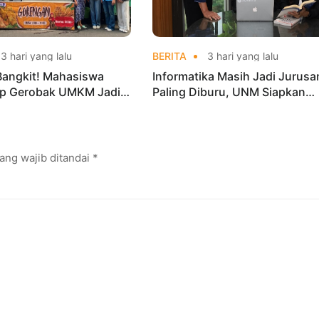
3 hari yang lalu
BERITA
3 hari yang lalu
Bangkit! Mahasiswa
Informatika Masih Jadi Jurusa
p Gerobak UMKM Jadi
Paling Diburu, UNM Siapkan
arik dan Laris
Talenta AI hingga Cyber Securi
ang wajib ditandai
*