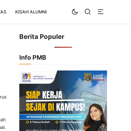
TAS
KISAH ALUMNI
Berita Populer
Info PMB
erus
dah
al.