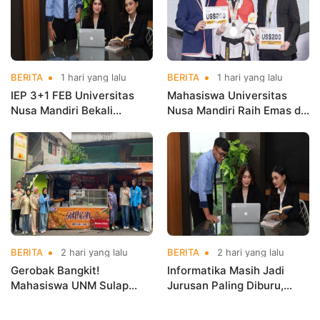
BERITA
1 hari yang lalu
BERITA
1 hari yang lalu
IEP 3+1 FEB Universitas
Mahasiswa Universitas
Nusa Mandiri Bekali
Nusa Mandiri Raih Emas di
Mahasiswa Pengalaman
Asian Taekwondo
Kerja Sebelum Lulus
Indonesia Open
Championships 2026
BERITA
2 hari yang lalu
BERITA
2 hari yang lalu
Gerobak Bangkit!
Informatika Masih Jadi
Mahasiswa UNM Sulap
Jurusan Paling Diburu,
Gerobak UMKM Jadi Lebih
UNM Siapkan Talenta AI
Menarik dan Laris
hingga Cyber Security