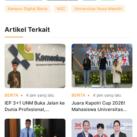
Kampus Digital Bisnis
NSC
Universitas Nusa Mandiri
Artikel Terkait
BERITA
4 jam yang lalu
BERITA
4 jam yang lalu
IEP 3+1 UNM Buka Jalan ke
Juara Kapolri Cup 2026!
Dunia Profesional,
Mahasiswa Universitas
Mahasiswa Magang di
Nusa Mandiri Harumkan
Kementerian Koperasi
Nama Kampus di Kejurnas
Taekwondo