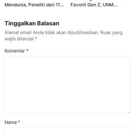
Mendunia, Peneliti dari 11
Favorit Gen Z, UNM
Negara Ramaikan
Siapkan Talenta Siap
Konferensi Internasional
Kuasai Industri Digital
Tinggalkan Balasan
Alamat email Anda tidak akan dipublikasikan.
Ruas yang
wajib ditandai
*
Komentar
*
Nama
*