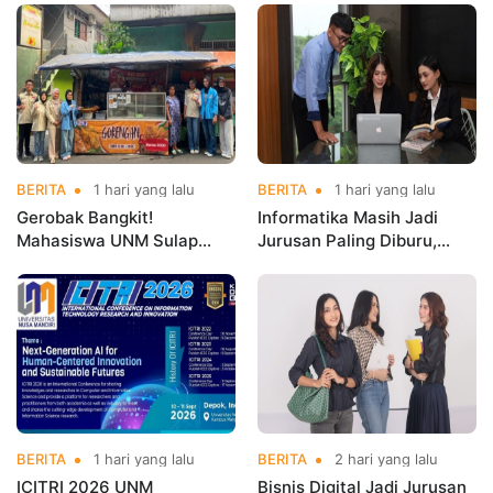
Kerja Sebelum Lulus
Indonesia Open
Championships 2026
BERITA
1 hari yang lalu
BERITA
1 hari yang lalu
Gerobak Bangkit!
Informatika Masih Jadi
Mahasiswa UNM Sulap
Jurusan Paling Diburu,
Gerobak UMKM Jadi Lebih
UNM Siapkan Talenta AI
Menarik dan Laris
hingga Cyber Security
BERITA
1 hari yang lalu
BERITA
2 hari yang lalu
ICITRI 2026 UNM
Bisnis Digital Jadi Jurusan