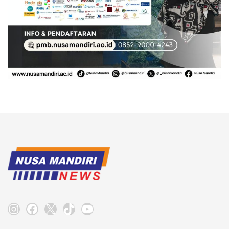
Instagram
Facebook
X
TikTok
YouTube