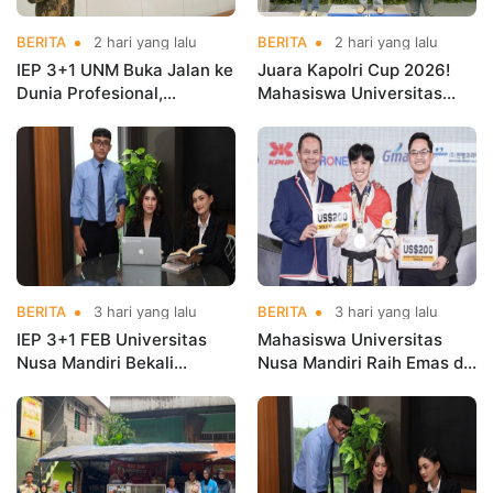
BERITA
2 hari yang lalu
BERITA
2 hari yang lalu
IEP 3+1 UNM Buka Jalan ke
Juara Kapolri Cup 2026!
Dunia Profesional,
Mahasiswa Universitas
Mahasiswa Magang di
Nusa Mandiri Harumkan
Kementerian Koperasi
Nama Kampus di Kejurnas
Taekwondo
BERITA
3 hari yang lalu
BERITA
3 hari yang lalu
IEP 3+1 FEB Universitas
Mahasiswa Universitas
Nusa Mandiri Bekali
Nusa Mandiri Raih Emas di
Mahasiswa Pengalaman
Asian Taekwondo
Kerja Sebelum Lulus
Indonesia Open
Championships 2026