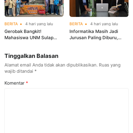
BERITA
4 hari yang lalu
BERITA
4 hari yang lalu
Gerobak Bangkit!
Informatika Masih Jadi
Mahasiswa UNM Sulap
Jurusan Paling Diburu,
Gerobak UMKM Jadi Lebih
UNM Siapkan Talenta AI
Menarik dan Laris
hingga Cyber Security
Tinggalkan Balasan
Alamat email Anda tidak akan dipublikasikan.
Ruas yang
wajib ditandai
*
Komentar
*