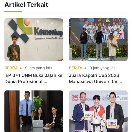
Artikel Terkait
BERITA
9 jam yang lalu
BERITA
9 jam yang lalu
IEP 3+1 UNM Buka Jalan ke
Juara Kapolri Cup 2026!
Dunia Profesional,
Mahasiswa Universitas
Mahasiswa Magang di
Nusa Mandiri Harumkan
Kementerian Koperasi
Nama Kampus di Kejurnas
Taekwondo