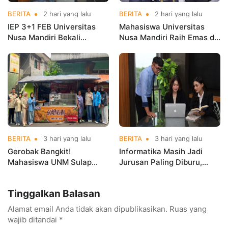
BERITA
2 hari yang lalu
BERITA
2 hari yang lalu
IEP 3+1 FEB Universitas
Mahasiswa Universitas
Nusa Mandiri Bekali
Nusa Mandiri Raih Emas di
Mahasiswa Pengalaman
Asian Taekwondo
Kerja Sebelum Lulus
Indonesia Open
Championships 2026
BERITA
3 hari yang lalu
BERITA
3 hari yang lalu
Gerobak Bangkit!
Informatika Masih Jadi
Mahasiswa UNM Sulap
Jurusan Paling Diburu,
Gerobak UMKM Jadi Lebih
UNM Siapkan Talenta AI
Menarik dan Laris
hingga Cyber Security
Tinggalkan Balasan
Alamat email Anda tidak akan dipublikasikan.
Ruas yang
wajib ditandai
*