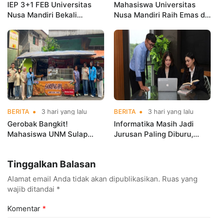
IEP 3+1 FEB Universitas
Mahasiswa Universitas
Nusa Mandiri Bekali
Nusa Mandiri Raih Emas di
Mahasiswa Pengalaman
Asian Taekwondo
Kerja Sebelum Lulus
Indonesia Open
Championships 2026
BERITA
3 hari yang lalu
BERITA
3 hari yang lalu
Gerobak Bangkit!
Informatika Masih Jadi
Mahasiswa UNM Sulap
Jurusan Paling Diburu,
Gerobak UMKM Jadi Lebih
UNM Siapkan Talenta AI
Menarik dan Laris
hingga Cyber Security
Tinggalkan Balasan
Alamat email Anda tidak akan dipublikasikan.
Ruas yang
wajib ditandai
*
Komentar
*