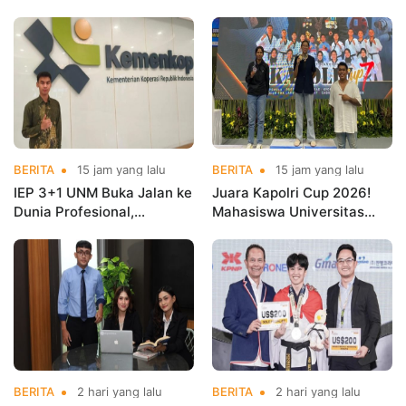
BERITA
15 jam yang lalu
BERITA
15 jam yang lalu
IEP 3+1 UNM Buka Jalan ke
Juara Kapolri Cup 2026!
Dunia Profesional,
Mahasiswa Universitas
Mahasiswa Magang di
Nusa Mandiri Harumkan
Kementerian Koperasi
Nama Kampus di Kejurnas
Taekwondo
BERITA
2 hari yang lalu
BERITA
2 hari yang lalu