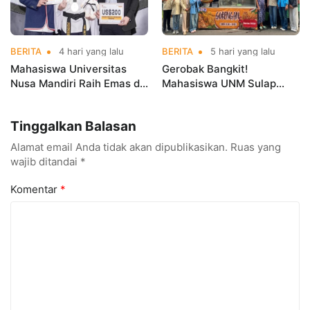
BERITA
4 hari yang lalu
BERITA
5 hari yang lalu
Mahasiswa Universitas
Gerobak Bangkit!
Nusa Mandiri Raih Emas di
Mahasiswa UNM Sulap
Asian Taekwondo
Gerobak UMKM Jadi Lebih
Indonesia Open
Menarik dan Laris
Tinggalkan Balasan
Championships 2026
Alamat email Anda tidak akan dipublikasikan.
Ruas yang
wajib ditandai
*
Komentar
*