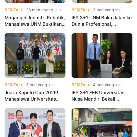
BERITA
26 menit yang lalu
BERITA
3 hari yang lalu
Magang di Industri Robotik,
IEP 3+1 UNM Buka Jalan ke
Mahasiswa UNM Buktikan
Dunia Profesional,
Kuliah Harus Terhubung
Mahasiswa Magang di
dengan Dunia Kerja
Kementerian Koperasi
BERITA
3 hari yang lalu
BERITA
4 hari yang lalu
Juara Kapolri Cup 2026!
IEP 3+1 FEB Universitas
Mahasiswa Universitas
Nusa Mandiri Bekali
Nusa Mandiri Harumkan
Mahasiswa Pengalaman
Nama Kampus di Kejurnas
Kerja Sebelum Lulus
Taekwondo