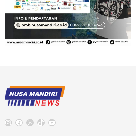
Instagram
Facebook
X
TikTok
YouTube