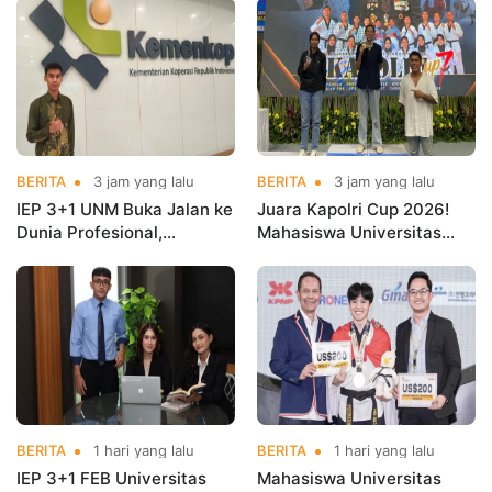
BERITA
3 jam yang lalu
BERITA
3 jam yang lalu
IEP 3+1 UNM Buka Jalan ke
Juara Kapolri Cup 2026!
Dunia Profesional,
Mahasiswa Universitas
Mahasiswa Magang di
Nusa Mandiri Harumkan
Kementerian Koperasi
Nama Kampus di Kejurnas
Taekwondo
BERITA
1 hari yang lalu
BERITA
1 hari yang lalu
IEP 3+1 FEB Universitas
Mahasiswa Universitas