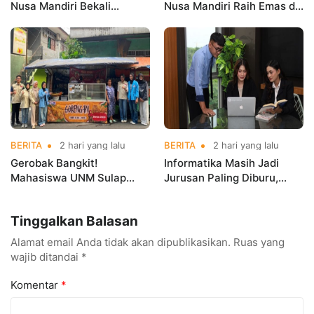
Nusa Mandiri Bekali
Nusa Mandiri Raih Emas di
Mahasiswa Pengalaman
Asian Taekwondo
Kerja Sebelum Lulus
Indonesia Open
Championships 2026
BERITA
2 hari yang lalu
BERITA
2 hari yang lalu
Gerobak Bangkit!
Informatika Masih Jadi
Mahasiswa UNM Sulap
Jurusan Paling Diburu,
Gerobak UMKM Jadi Lebih
UNM Siapkan Talenta AI
Menarik dan Laris
hingga Cyber Security
Tinggalkan Balasan
Alamat email Anda tidak akan dipublikasikan.
Ruas yang
wajib ditandai
*
Komentar
*