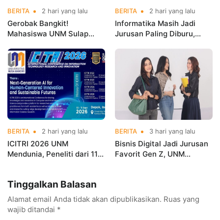
BERITA
2 hari yang lalu
BERITA
2 hari yang lalu
Gerobak Bangkit!
Informatika Masih Jadi
Mahasiswa UNM Sulap
Jurusan Paling Diburu,
Gerobak UMKM Jadi Lebih
UNM Siapkan Talenta AI
Menarik dan Laris
hingga Cyber Security
BERITA
2 hari yang lalu
BERITA
3 hari yang lalu
ICITRI 2026 UNM
Bisnis Digital Jadi Jurusan
Mendunia, Peneliti dari 11
Favorit Gen Z, UNM
Negara Ramaikan
Siapkan Talenta Siap
Konferensi Internasional
Kuasai Industri Digital
Tinggalkan Balasan
Alamat email Anda tidak akan dipublikasikan.
Ruas yang
wajib ditandai
*