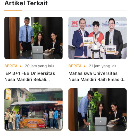
Artikel Terkait
BERITA
20 jam yang lalu
BERITA
21 jam yang lalu
IEP 3+1 FEB Universitas
Mahasiswa Universitas
Nusa Mandiri Bekali
Nusa Mandiri Raih Emas di
Mahasiswa Pengalaman
Asian Taekwondo
Kerja Sebelum Lulus
Indonesia Open
Championships 2026