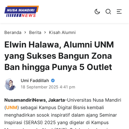
Kampus Digital Bisnis
Universitas Nusa Mandiri
Beranda
Berita
Kisah Alumni
Elwin Halawa, Alumni UNM
yang Sukses Bangun Zona
Ban hingga Punya 5 Outlet
Umi Faddillah
18 September 2025
4:41 pm
NusamandiriNews, Jakarta
–Universitas Nusa Mandiri
(
UNM
) sebagai Kampus Digital Bisnis kembali
menghadirkan sosok inspiratif dalam ajang Seminar
Inspirasi (SERASI) 2025 yang digelar di Kampus