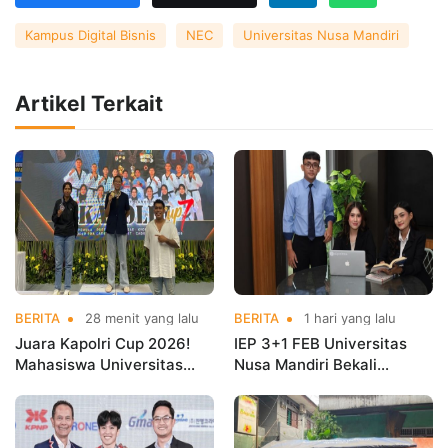
Kampus Digital Bisnis
NEC
Universitas Nusa Mandiri
Artikel Terkait
BERITA
28 menit yang lalu
BERITA
1 hari yang lalu
Juara Kapolri Cup 2026!
IEP 3+1 FEB Universitas
Mahasiswa Universitas
Nusa Mandiri Bekali
Nusa Mandiri Harumkan
Mahasiswa Pengalaman
Nama Kampus di Kejurnas
Kerja Sebelum Lulus
Taekwondo