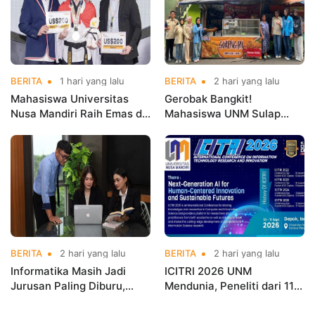
BERITA
1 hari yang lalu
BERITA
2 hari yang lalu
Mahasiswa Universitas
Gerobak Bangkit!
Nusa Mandiri Raih Emas di
Mahasiswa UNM Sulap
Asian Taekwondo
Gerobak UMKM Jadi Lebih
Indonesia Open
Menarik dan Laris
Championships 2026
BERITA
2 hari yang lalu
BERITA
2 hari yang lalu
Informatika Masih Jadi
ICITRI 2026 UNM
Jurusan Paling Diburu,
Mendunia, Peneliti dari 11
UNM Siapkan Talenta AI
Negara Ramaikan