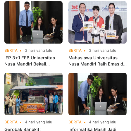
Kementerian Koperasi
Nama Kampus di Kejurnas
Taekwondo
BERITA
3 hari yang lalu
BERITA
3 hari yang lalu
IEP 3+1 FEB Universitas
Mahasiswa Universitas
Nusa Mandiri Bekali
Nusa Mandiri Raih Emas di
Mahasiswa Pengalaman
Asian Taekwondo
Kerja Sebelum Lulus
Indonesia Open
Championships 2026
BERITA
4 hari yang lalu
BERITA
4 hari yang lalu
Gerobak Bangkit!
Informatika Masih Jadi