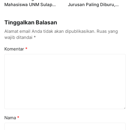
Mahasiswa UNM Sulap
Jurusan Paling Diburu,
Gerobak UMKM Jadi Lebih
UNM Siapkan Talenta AI
Menarik dan Laris
hingga Cyber Security
Tinggalkan Balasan
Alamat email Anda tidak akan dipublikasikan.
Ruas yang
wajib ditandai
*
Komentar
*
Nama
*