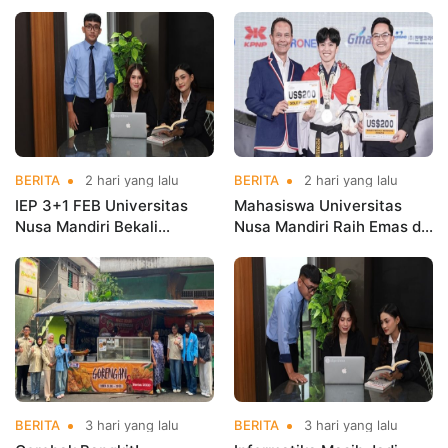
Mahasiswa Magang di
Nusa Mandiri Harumkan
Kementerian Koperasi
Nama Kampus di Kejurnas
Taekwondo
BERITA
2 hari yang lalu
BERITA
2 hari yang lalu
IEP 3+1 FEB Universitas
Mahasiswa Universitas
Nusa Mandiri Bekali
Nusa Mandiri Raih Emas di
Mahasiswa Pengalaman
Asian Taekwondo
Kerja Sebelum Lulus
Indonesia Open
Championships 2026
BERITA
3 hari yang lalu
BERITA
3 hari yang lalu