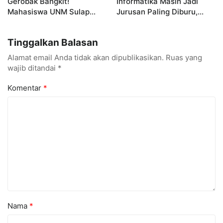
Gerobak Bangkit!
Informatika Masih Jadi
Mahasiswa UNM Sulap
Jurusan Paling Diburu,
Gerobak UMKM Jadi Lebih
UNM Siapkan Talenta AI
Menarik dan Laris
hingga Cyber Security
Tinggalkan Balasan
Alamat email Anda tidak akan dipublikasikan.
Ruas yang
wajib ditandai
*
Komentar
*
Nama
*