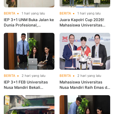
BERITA
1 hari yang lalu
BERITA
1 hari yang lalu
IEP 3+1 UNM Buka Jalan ke
Juara Kapolri Cup 2026!
Dunia Profesional,
Mahasiswa Universitas
Mahasiswa Magang di
Nusa Mandiri Harumkan
Kementerian Koperasi
Nama Kampus di Kejurnas
Taekwondo
BERITA
2 hari yang lalu
BERITA
2 hari yang lalu
IEP 3+1 FEB Universitas
Mahasiswa Universitas
Nusa Mandiri Bekali
Nusa Mandiri Raih Emas di
Mahasiswa Pengalaman
Asian Taekwondo
Kerja Sebelum Lulus
Indonesia Open
Championships 2026