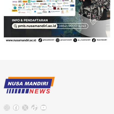
Instagram
Facebook
X
TikTok
YouTube