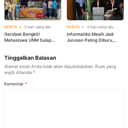
BERITA
3 hari yang lalu
BERITA
3 hari yang lalu
Gerobak Bangkit!
Informatika Masih Jadi
Mahasiswa UNM Sulap
Jurusan Paling Diburu,
Gerobak UMKM Jadi Lebih
UNM Siapkan Talenta AI
Menarik dan Laris
hingga Cyber Security
Tinggalkan Balasan
Alamat email Anda tidak akan dipublikasikan.
Ruas yang
wajib ditandai
*
Komentar
*