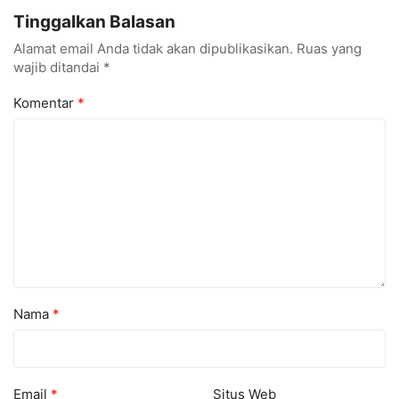
Menarik dan Laris
hingga Cyber Security
Tinggalkan Balasan
Alamat email Anda tidak akan dipublikasikan.
Ruas yang
wajib ditandai
*
Komentar
*
Nama
*
Email
*
Situs Web