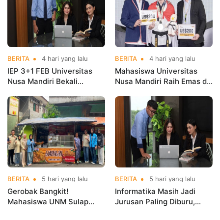
BERITA
4 hari yang lalu
BERITA
4 hari yang lalu
IEP 3+1 FEB Universitas
Mahasiswa Universitas
Nusa Mandiri Bekali
Nusa Mandiri Raih Emas di
Mahasiswa Pengalaman
Asian Taekwondo
Kerja Sebelum Lulus
Indonesia Open
Championships 2026
BERITA
5 hari yang lalu
BERITA
5 hari yang lalu
Gerobak Bangkit!
Informatika Masih Jadi
Mahasiswa UNM Sulap
Jurusan Paling Diburu,
Gerobak UMKM Jadi Lebih
UNM Siapkan Talenta AI