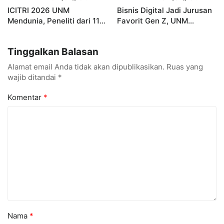
ICITRI 2026 UNM
Bisnis Digital Jadi Jurusan
Mendunia, Peneliti dari 11
Favorit Gen Z, UNM
Negara Ramaikan
Siapkan Talenta Siap
Konferensi Internasional
Kuasai Industri Digital
Tinggalkan Balasan
Alamat email Anda tidak akan dipublikasikan.
Ruas yang
wajib ditandai
*
Komentar
*
Nama
*