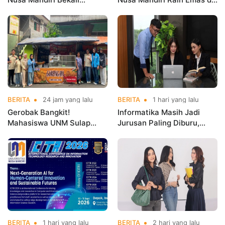
Mahasiswa Pengalaman
Asian Taekwondo
Kerja Sebelum Lulus
Indonesia Open
Championships 2026
BERITA
24 jam yang lalu
BERITA
1 hari yang lalu
Gerobak Bangkit!
Informatika Masih Jadi
Mahasiswa UNM Sulap
Jurusan Paling Diburu,
Gerobak UMKM Jadi Lebih
UNM Siapkan Talenta AI
Menarik dan Laris
hingga Cyber Security
BERITA
1 hari yang lalu
BERITA
2 hari yang lalu