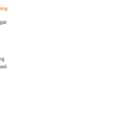
ing
gai
ng
adi