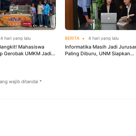
4 hari yang lalu
BERITA
4 hari yang lalu
Bangkit! Mahasiswa
Informatika Masih Jadi Jurusa
p Gerobak UMKM Jadi
Paling Diburu, UNM Siapkan
arik dan Laris
Talenta AI hingga Cyber Securi
ang wajib ditandai
*