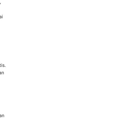
,
ai
is.
an
an