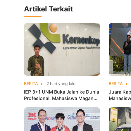
Artikel Terkait
BERITA
2 hari yang lalu
BERITA
IEP 3+1 UNM Buka Jalan ke Dunia
Juara Kap
Profesional, Mahasiswa Magang
Mahasisw
di Kementerian Koperasi
Mandiri 
di Kejur