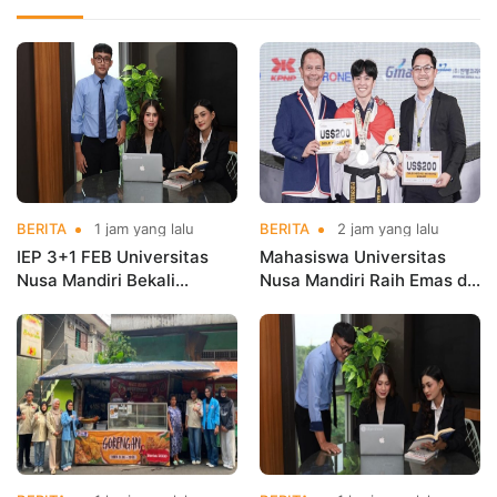
BERITA
1 jam yang lalu
BERITA
2 jam yang lalu
IEP 3+1 FEB Universitas
Mahasiswa Universitas
Nusa Mandiri Bekali
Nusa Mandiri Raih Emas di
Mahasiswa Pengalaman
Asian Taekwondo
Kerja Sebelum Lulus
Indonesia Open
Championships 2026