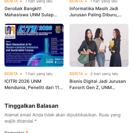
BERITA
1 hari yang lalu
BERITA
1 hari yang lalu
Gerobak Bangkit!
Informatika Masih Jadi
Mahasiswa UNM Sulap
Jurusan Paling Diburu,
Gerobak UMKM Jadi Lebih
UNM Siapkan Talenta AI
Menarik dan Laris
hingga Cyber Security
BERITA
1 hari yang lalu
BERITA
2 hari yang lalu
ICITRI 2026 UNM
Bisnis Digital Jadi Jurusan
Mendunia, Peneliti dari 11
Favorit Gen Z, UNM
Negara Ramaikan
Siapkan Talenta Siap
Konferensi Internasional
Kuasai Industri Digital
Tinggalkan Balasan
Alamat email Anda tidak akan dipublikasikan.
Ruas yang
wajib ditandai
*
Komentar
*