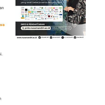
dan
swa
i.
n