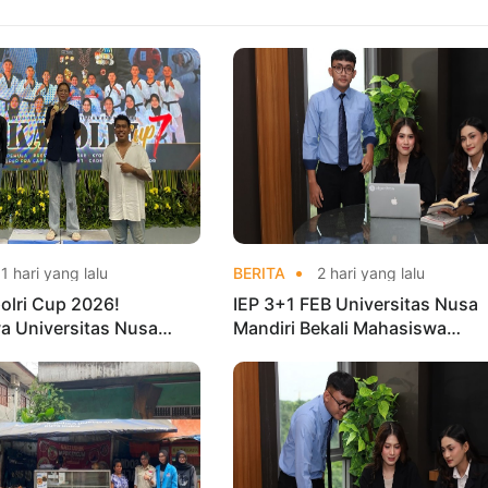
1 hari yang lalu
BERITA
2 hari yang lalu
olri Cup 2026!
IEP 3+1 FEB Universitas Nusa
a Universitas Nusa
Mandiri Bekali Mahasiswa
Harumkan Nama Kampus
Pengalaman Kerja Sebelum Lu
nas Taekwondo