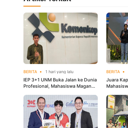
BERITA
1 hari yang lalu
BERITA
IEP 3+1 UNM Buka Jalan ke Dunia
Juara Kap
Profesional, Mahasiswa Magang
Mahasisw
di Kementerian Koperasi
Mandiri 
di Kejur