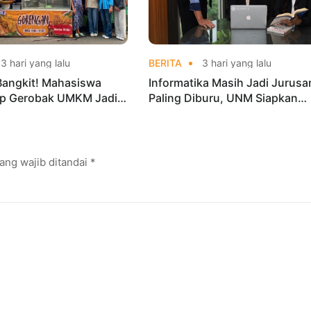
3 hari yang lalu
BERITA
3 hari yang lalu
Bangkit! Mahasiswa
Informatika Masih Jadi Jurusa
p Gerobak UMKM Jadi
Paling Diburu, UNM Siapkan
arik dan Laris
Talenta AI hingga Cyber Securi
ang wajib ditandai
*