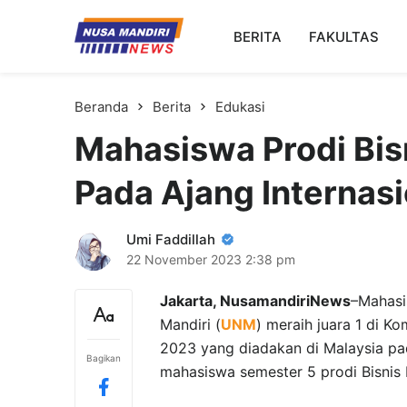
Kampus Digital Bisnis
BERITA
FAKULTAS
Universitas Nusa Mandiri
Beranda
Berita
Edukasi
Mahasiswa Prodi Bisn
Pada Ajang Internas
Umi Faddillah
22 November 2023
2:38 pm
Jakarta, NusamandiriNews
–Mahasis
Mandiri (
UNM
) meraih juara 1 di K
2023 yang diadakan di Malaysia pa
Bagikan
mahasiswa semester 5 prodi Bisnis D