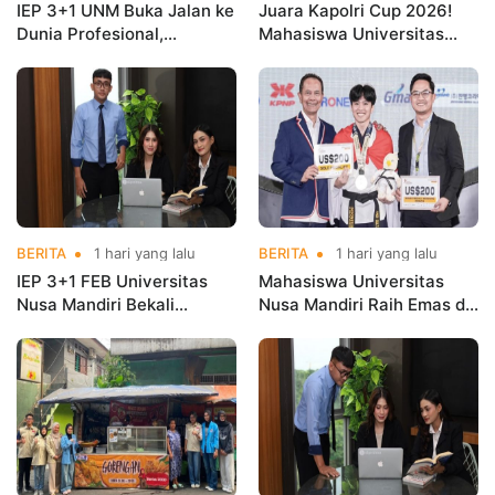
IEP 3+1 UNM Buka Jalan ke
Juara Kapolri Cup 2026!
Dunia Profesional,
Mahasiswa Universitas
Mahasiswa Magang di
Nusa Mandiri Harumkan
Kementerian Koperasi
Nama Kampus di Kejurnas
Taekwondo
BERITA
1 hari yang lalu
BERITA
1 hari yang lalu
IEP 3+1 FEB Universitas
Mahasiswa Universitas
Nusa Mandiri Bekali
Nusa Mandiri Raih Emas di
Mahasiswa Pengalaman
Asian Taekwondo
Kerja Sebelum Lulus
Indonesia Open
Championships 2026