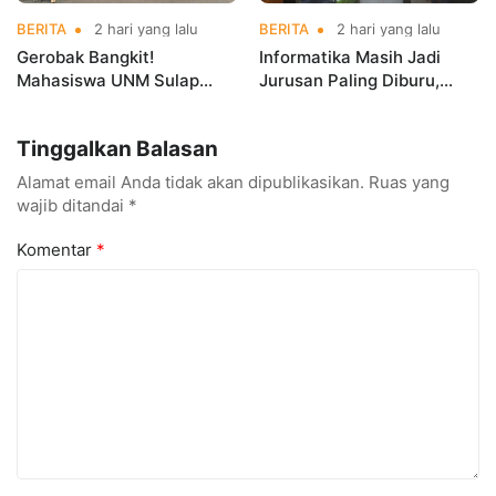
BERITA
2 hari yang lalu
BERITA
2 hari yang lalu
Gerobak Bangkit!
Informatika Masih Jadi
Mahasiswa UNM Sulap
Jurusan Paling Diburu,
Gerobak UMKM Jadi Lebih
UNM Siapkan Talenta AI
Menarik dan Laris
hingga Cyber Security
Tinggalkan Balasan
Alamat email Anda tidak akan dipublikasikan.
Ruas yang
wajib ditandai
*
Komentar
*