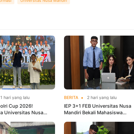
formasi
Universitas Nusa Mandiri
1 hari yang lalu
BERITA
2 hari yang lalu
olri Cup 2026!
IEP 3+1 FEB Universitas Nusa
a Universitas Nusa
Mandiri Bekali Mahasiswa
Harumkan Nama Kampus
Pengalaman Kerja Sebelum Lu
nas Taekwondo