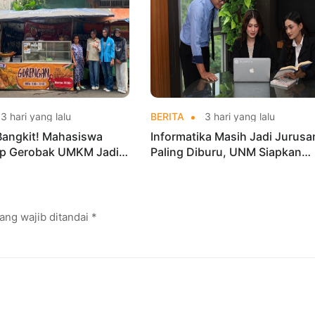
3 hari yang lalu
BERITA
3 hari yang lalu
Bangkit! Mahasiswa
Informatika Masih Jadi Jurusa
p Gerobak UMKM Jadi
Paling Diburu, UNM Siapkan
arik dan Laris
Talenta AI hingga Cyber Securi
ang wajib ditandai
*