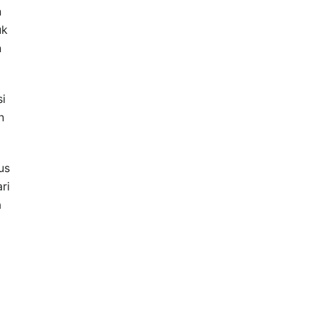
n
uk
n
si
n
us
ri
a