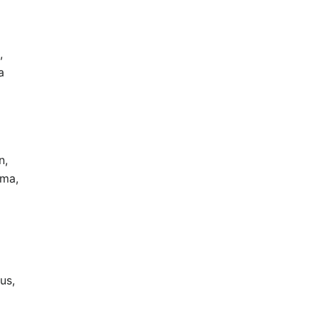
,
a
n,
ima,
us,