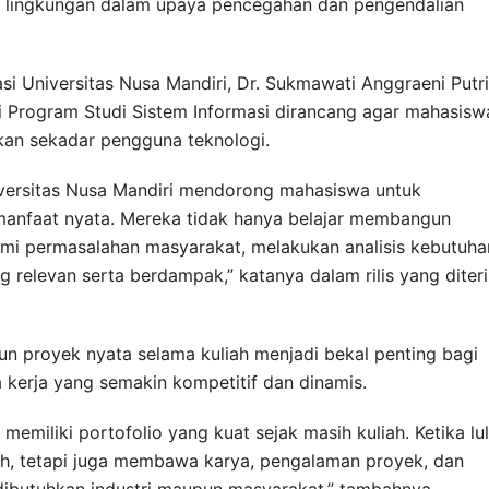
 lingkungan dalam upaya pencegahan dan pengendalian
si Universitas Nusa Mandiri, Dr. Sukmawati Anggraeni Putri
 Program Studi Sistem Informasi dirancang agar mahasisw
kan sekadar pengguna teknologi.
niversitas Nusa Mandiri mendorong mahasiswa untuk
manfaat nyata. Mereka tidak hanya belajar membangun
hami permasalahan masyarakat, melakukan analisis kebutuha
g relevan serta berdampak,” katanya dalam rilis yang diter
 proyek nyata selama kuliah menjadi bekal penting bagi
kerja yang semakin kompetitif dan dinamis.
 memiliki portofolio yang kuat sejak masih kuliah. Ketika lul
h, tetapi juga membawa karya, pengalaman proyek, dan
ibutuhkan industri maupun masyarakat,” tambahnya.