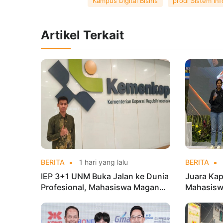
Kampus Digital Bisnis
prodi Sistem In
Artikel Terkait
BERITA
1 hari yang lalu
BERITA
IEP 3+1 UNM Buka Jalan ke Dunia
Juara Kap
Profesional, Mahasiswa Magang
Mahasisw
di Kementerian Koperasi
Mandiri 
di Kejur