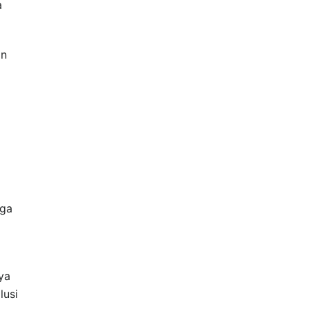
a
on
uga
ya
lusi