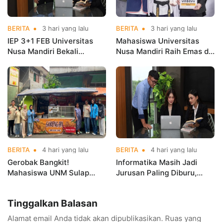
BERITA
3 hari yang lalu
BERITA
3 hari yang lalu
IEP 3+1 FEB Universitas
Mahasiswa Universitas
Nusa Mandiri Bekali
Nusa Mandiri Raih Emas di
Mahasiswa Pengalaman
Asian Taekwondo
Kerja Sebelum Lulus
Indonesia Open
Championships 2026
BERITA
4 hari yang lalu
BERITA
4 hari yang lalu
Gerobak Bangkit!
Informatika Masih Jadi
Mahasiswa UNM Sulap
Jurusan Paling Diburu,
Gerobak UMKM Jadi Lebih
UNM Siapkan Talenta AI
Menarik dan Laris
hingga Cyber Security
Tinggalkan Balasan
Alamat email Anda tidak akan dipublikasikan.
Ruas yang