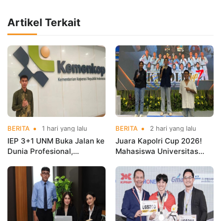
Artikel Terkait
BERITA
1 hari yang lalu
BERITA
2 hari yang lalu
IEP 3+1 UNM Buka Jalan ke
Juara Kapolri Cup 2026!
Dunia Profesional,
Mahasiswa Universitas
Mahasiswa Magang di
Nusa Mandiri Harumkan
Kementerian Koperasi
Nama Kampus di Kejurnas
Taekwondo