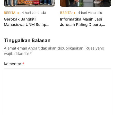
BERITA
4 hari yang lalu
BERITA
4 hari yang lalu
Gerobak Bangkit!
Informatika Masih Jadi
Mahasiswa UNM Sulap
Jurusan Paling Diburu,
Gerobak UMKM Jadi Lebih
UNM Siapkan Talenta AI
Menarik dan Laris
hingga Cyber Security
Tinggalkan Balasan
Alamat email Anda tidak akan dipublikasikan.
Ruas yang
wajib ditandai
*
Komentar
*