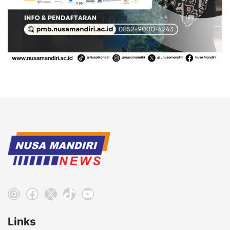
Instagram
Facebook
X
TikTok
YouTube
Links