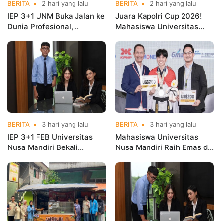
BERITA
2 hari yang lalu
BERITA
2 hari yang lalu
IEP 3+1 UNM Buka Jalan ke
Juara Kapolri Cup 2026!
Dunia Profesional,
Mahasiswa Universitas
Mahasiswa Magang di
Nusa Mandiri Harumkan
Kementerian Koperasi
Nama Kampus di Kejurnas
Taekwondo
BERITA
3 hari yang lalu
BERITA
3 hari yang lalu
IEP 3+1 FEB Universitas
Mahasiswa Universitas
Nusa Mandiri Bekali
Nusa Mandiri Raih Emas di
Mahasiswa Pengalaman
Asian Taekwondo
Kerja Sebelum Lulus
Indonesia Open
Championships 2026