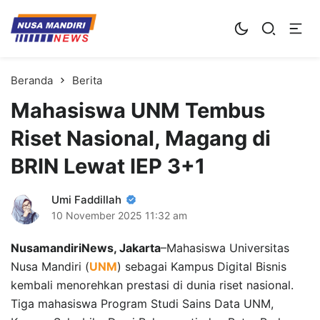
Kampus Digital Bisnis
Universitas Nusa Mandiri
Beranda
Berita
Mahasiswa UNM Tembus
Riset Nasional, Magang di
BRIN Lewat IEP 3+1
Umi Faddillah
10 November 2025
11:32 am
NusamandiriNews, Jakarta
–Mahasiswa Universitas
Nusa Mandiri (
UNM
) sebagai Kampus Digital Bisnis
kembali menorehkan prestasi di dunia riset nasional.
Tiga mahasiswa Program Studi Sains Data UNM,