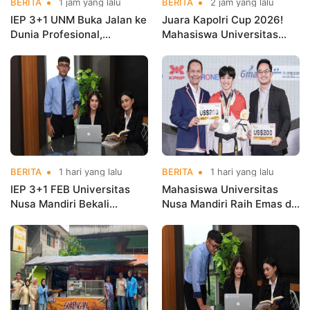
BERITA
1 jam yang lalu
BERITA
2 jam yang lalu
IEP 3+1 UNM Buka Jalan ke
Juara Kapolri Cup 2026!
Dunia Profesional,
Mahasiswa Universitas
Mahasiswa Magang di
Nusa Mandiri Harumkan
Kementerian Koperasi
Nama Kampus di Kejurnas
Taekwondo
BERITA
1 hari yang lalu
BERITA
1 hari yang lalu
IEP 3+1 FEB Universitas
Mahasiswa Universitas
Nusa Mandiri Bekali
Nusa Mandiri Raih Emas di
Mahasiswa Pengalaman
Asian Taekwondo
Kerja Sebelum Lulus
Indonesia Open
Championships 2026