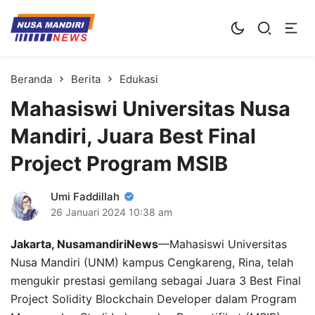
Kampus Digital Bisnis
Universitas Nusa Mandiri
Beranda
Berita
Edukasi
Mahasiswi Universitas Nusa
Mandiri, Juara Best Final
Project Program MSIB
Umi Faddillah
26 Januari 2024
10:38 am
Jakarta, NusamandiriNews
—Mahasiswi Universitas
Nusa Mandiri (UNM) kampus Cengkareng, Rina, telah
mengukir prestasi gemilang sebagai Juara 3 Best Final
Project Solidity Blockchain Developer dalam Program