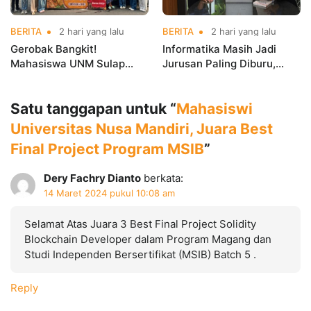
BERITA
2 hari yang lalu
BERITA
2 hari yang lalu
Gerobak Bangkit!
Informatika Masih Jadi
Mahasiswa UNM Sulap
Jurusan Paling Diburu,
Gerobak UMKM Jadi Lebih
UNM Siapkan Talenta AI
Menarik dan Laris
hingga Cyber Security
Satu tanggapan untuk “
Mahasiswi
Universitas Nusa Mandiri, Juara Best
Final Project Program MSIB
”
Dery Fachry Dianto
berkata:
14 Maret 2024 pukul 10:08 am
Selamat Atas Juara 3 Best Final Project Solidity
Blockchain Developer dalam Program Magang dan
Studi Independen Bersertifikat (MSIB) Batch 5 .
Reply