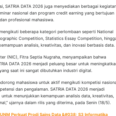
si, SATRIA DATA 2026 juga menyediakan berbagai kegiata
nar nasional dan program credit earning yang bertujuan
an profesional mahasiswa.
 mengikuti beberapa kategori perlombaan seperti National
nfographic Competition, Statistics Essay Competition, hingg
emampuan analisis, kreativitas, dan inovasi berbasis data.
nter (NIC), Fitra Septia Nugraha, menyampaikan bahwa
TRIA DATA 2026 menjadi peluang besar untuk meningkatka
ang saat ini sangat dibutuhkan industri digital.
ndorong mahasiswa untuk aktif mengikuti kompetisi nasion
mpetensi dan pengalaman. SATRIA DATA 2026 menjadi
ntuk menunjukkan kemampuan analisis data, kreativitas,
onal,” ujarnya dalam rilis yang diterima, pada Senin (18/5).
, UNM Perkuat Prodi Sains Data &#038; S3 Informatika