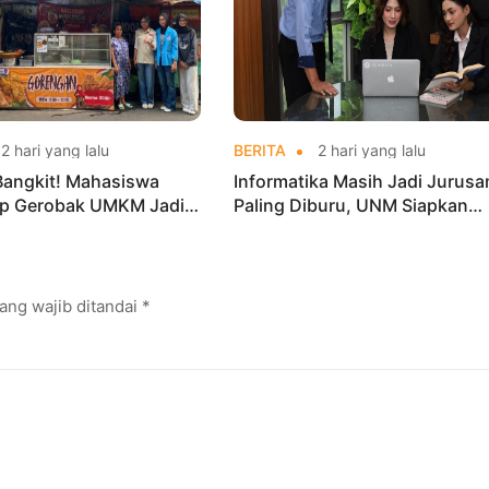
2 hari yang lalu
BERITA
2 hari yang lalu
Bangkit! Mahasiswa
Informatika Masih Jadi Jurusa
p Gerobak UMKM Jadi
Paling Diburu, UNM Siapkan
arik dan Laris
Talenta AI hingga Cyber Securi
ang wajib ditandai
*