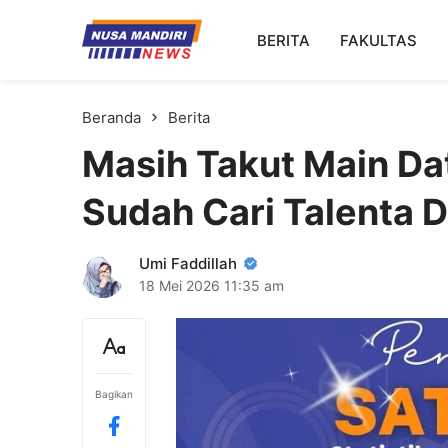
Kampus Digital Bisnis
BERITA
FAKULTAS
Universitas Nusa Mandiri
Beranda
Berita
Masih Takut Main D
Sudah Cari Talenta D
Umi Faddillah
18 Mei 2026
11:35 am
Bagikan