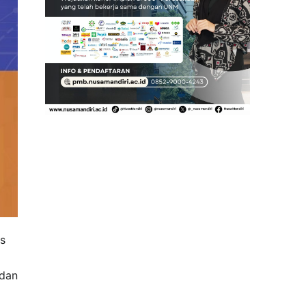
s
 dan