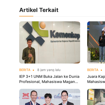
Artikel Terkait
BERITA
8 jam yang lalu
BERITA
IEP 3+1 UNM Buka Jalan ke Dunia
Juara Kap
Profesional, Mahasiswa Magang
Mahasisw
di Kementerian Koperasi
Mandiri 
di Kejur