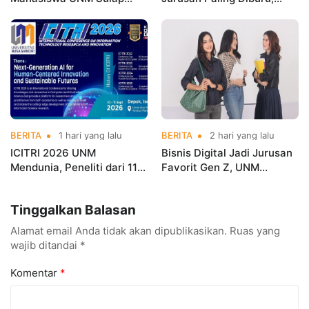
Gerobak UMKM Jadi Lebih
UNM Siapkan Talenta AI
Menarik dan Laris
hingga Cyber Security
BERITA
1 hari yang lalu
BERITA
2 hari yang lalu
ICITRI 2026 UNM
Bisnis Digital Jadi Jurusan
Mendunia, Peneliti dari 11
Favorit Gen Z, UNM
Negara Ramaikan
Siapkan Talenta Siap
Konferensi Internasional
Kuasai Industri Digital
Tinggalkan Balasan
Alamat email Anda tidak akan dipublikasikan.
Ruas yang
wajib ditandai
*
Komentar
*