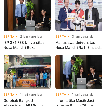
BERITA
2 jam yang lalu
BERITA
3 jam yang lalu
IEP 3+1 FEB Universitas
Mahasiswa Universitas
Nusa Mandiri Bekali
Nusa Mandiri Raih Emas di
Mahasiswa Pengalaman
Asian Taekwondo
Kerja Sebelum Lulus
Indonesia Open
Championships 2026
BERITA
1 hari yang lalu
BERITA
1 hari yang lalu
Gerobak Bangkit!
Informatika Masih Jadi
Mahasiswa UNM Sulap
Jurusan Paling Diburu,