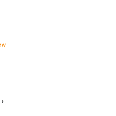
a
2MW
,
is