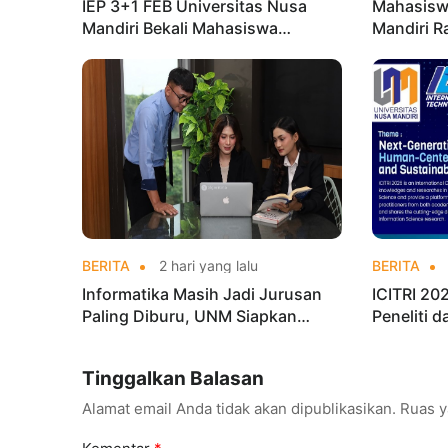
IEP 3+1 FEB Universitas Nusa
Mahasisw
Mandiri Bekali Mahasiswa
Mandiri R
Pengalaman Kerja Sebelum Lulus
Taekwond
Champion
BERITA
2 hari yang lalu
BERITA
Informatika Masih Jadi Jurusan
ICITRI 2
Paling Diburu, UNM Siapkan
Peneliti 
Talenta AI hingga Cyber Security
Konferens
Tinggalkan Balasan
Alamat email Anda tidak akan dipublikasikan.
Ruas y