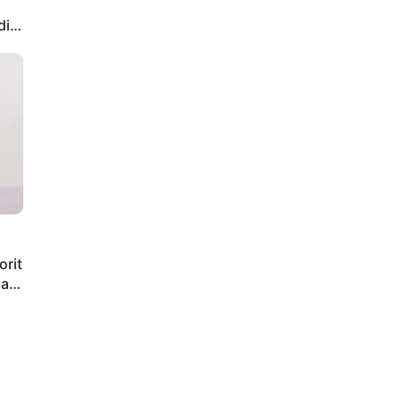
di
orit
iap