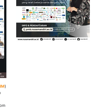
NM
)
m
oom