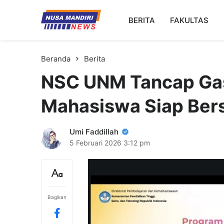
Kampus Digital Bisnis
BERITA
FAKULTAS
Universitas Nusa Mandiri
Beranda
Berita
NSC UNM Tancap Ga
Mahasiswa Siap Bers
Umi Faddillah
5 Februari 2026
3:12 pm
Bagikan