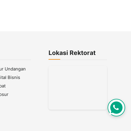
Lokasi Rektorat
lur Undangan
tal Bisnis
bat
osur