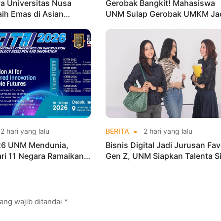
a Universitas Nusa
Gerobak Bangkit! Mahasiswa
aih Emas di Asian
UNM Sulap Gerobak UMKM Ja
o Indonesia Open
Lebih Menarik dan Laris
ships 2026
2 hari yang lalu
BERITA
2 hari yang lalu
026 UNM Mendunia,
Bisnis Digital Jadi Jurusan Fav
dari 11 Negara Ramaikan
Gen Z, UNM Siapkan Talenta S
i Internasional
Kuasai Industri Digital
ang wajib ditandai
*