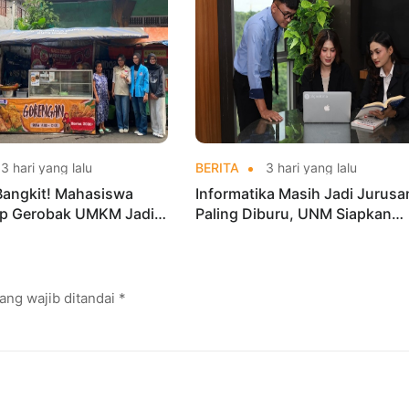
3 hari yang lalu
BERITA
3 hari yang lalu
Bangkit! Mahasiswa
Informatika Masih Jadi Jurusa
p Gerobak UMKM Jadi
Paling Diburu, UNM Siapkan
arik dan Laris
Talenta AI hingga Cyber Securi
ang wajib ditandai
*