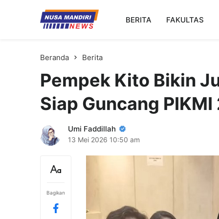
Kampus Digital Bisnis
BERITA
FAKULTAS
Universitas Nusa Mandiri
Beranda
Berita
Pempek Kito Bikin J
Siap Guncang PIKMI
Umi Faddillah
13 Mei 2026
10:50 am
Bagikan