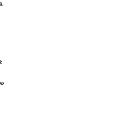
ki
uk
as