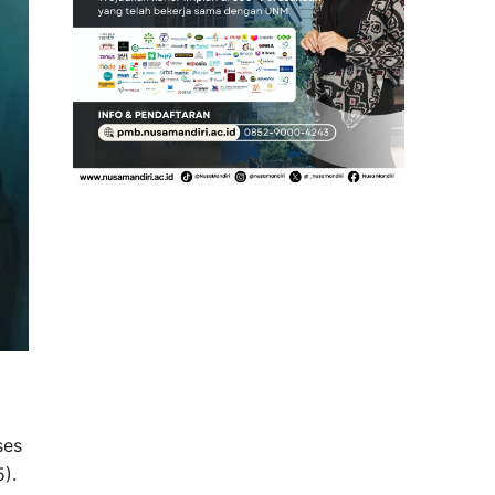
ses
).