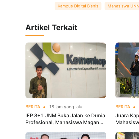
Kampus Digital Bisnis
Mahasiswa UN
Artikel Terkait
BERITA
18 jam yang lalu
BERITA
IEP 3+1 UNM Buka Jalan ke Dunia
Juara Kap
Profesional, Mahasiswa Magang
Mahasisw
di Kementerian Koperasi
Mandiri 
di Kejur