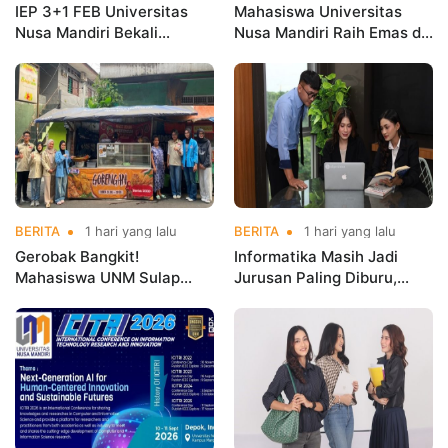
IEP 3+1 FEB Universitas
Mahasiswa Universitas
Nusa Mandiri Bekali
Nusa Mandiri Raih Emas di
Mahasiswa Pengalaman
Asian Taekwondo
Kerja Sebelum Lulus
Indonesia Open
Championships 2026
BERITA
1 hari yang lalu
BERITA
1 hari yang lalu
Gerobak Bangkit!
Informatika Masih Jadi
Mahasiswa UNM Sulap
Jurusan Paling Diburu,
Gerobak UMKM Jadi Lebih
UNM Siapkan Talenta AI
Menarik dan Laris
hingga Cyber Security