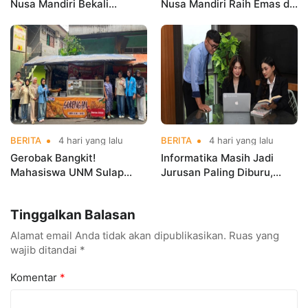
Nusa Mandiri Bekali
Nusa Mandiri Raih Emas di
Mahasiswa Pengalaman
Asian Taekwondo
Kerja Sebelum Lulus
Indonesia Open
Championships 2026
BERITA
4 hari yang lalu
BERITA
4 hari yang lalu
Gerobak Bangkit!
Informatika Masih Jadi
Mahasiswa UNM Sulap
Jurusan Paling Diburu,
Gerobak UMKM Jadi Lebih
UNM Siapkan Talenta AI
Menarik dan Laris
hingga Cyber Security
Tinggalkan Balasan
Alamat email Anda tidak akan dipublikasikan.
Ruas yang
wajib ditandai
*
Komentar
*