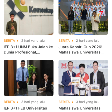
BERITA
2 hari yang lalu
BERITA
2 hari yang lalu
IEP 3+1 UNM Buka Jalan ke
Juara Kapolri Cup 2026!
Dunia Profesional,
Mahasiswa Universitas
Mahasiswa Magang di
Nusa Mandiri Harumkan
Kementerian Koperasi
Nama Kampus di Kejurnas
Taekwondo
BERITA
3 hari yang lalu
BERITA
3 hari yang lalu
IEP 3+1 FEB Universitas
Mahasiswa Universitas