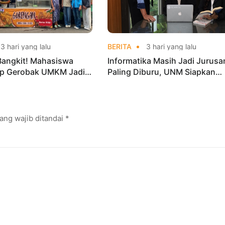
3 hari yang lalu
BERITA
3 hari yang lalu
Bangkit! Mahasiswa
Informatika Masih Jadi Jurusa
p Gerobak UMKM Jadi
Paling Diburu, UNM Siapkan
arik dan Laris
Talenta AI hingga Cyber Securi
ang wajib ditandai
*