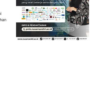
i
ahan