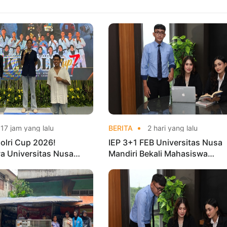
17 jam yang lalu
BERITA
2 hari yang lalu
olri Cup 2026!
IEP 3+1 FEB Universitas Nusa
a Universitas Nusa
Mandiri Bekali Mahasiswa
Harumkan Nama Kampus
Pengalaman Kerja Sebelum Lu
nas Taekwondo