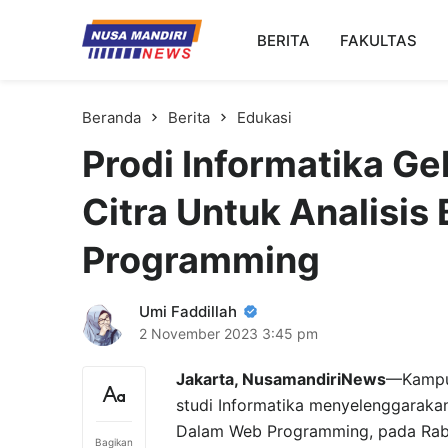
Kampus Digital Bisnis
BERITA
FAKULTAS
Universitas Nusa Mandiri
Beranda
Berita
Edukasi
Prodi Informatika G
Citra Untuk Analisis
Programming
Umi Faddillah
2 November 2023
3:45 pm
Jakarta, NusamandiriNews
—Kampus
studi Informatika menyelenggarakan
Dalam Web Programming, pada Rabu
Bagikan