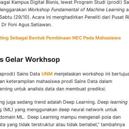
agai Kampus Digital Bisnis, lewat Program Studi (prodi) Sa
elenggarakan
Workshop Fundamental of Machine Learning
a
abtu (29/10). Acara ini menghadirkan Peneliti dari Pusat R
u Dr Foni Agus Setiawan.
eting Sebagai Bentuk Pembinaan NEC Pada Mahasiswa
es Gelar Workhsop
Kaprodi) Sains Data
UNM
menjelaskan workshop ini bertuju
an keterampilan mahasiswa prodi Sains Data dalam
ning untuk analisis data dan membuat prediksi.
yang juga sedang trend adalah Deep Learning.
Deep learning
g (ML) yang menggunakan deep neural network untuk
 domain ML. Deep Learning mampu mengenali pola dan
a yang tidak terstruktur atau tidak berlabel,” tambahnya