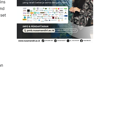
ins
nd
iset
an