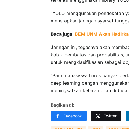
“YOLO menggunakan pendekatan yan
menerapkan jaringan syarsaf tungga
Baca juga:
BEM UNM Akan Hadirkan 
Jaringan ini, tegasnya akan memba
kotak pembatas dan probabilitas, u
untuk mengklasifikasian sebagai ob
“Para mahasiswa harus banyak berl
deep learning dengan menggunakan 
meningkatkan keterampilan di bidan
Bagikan di:
Facebook
Twitter
Prodi Sains Data
UNM
UNM Kampus