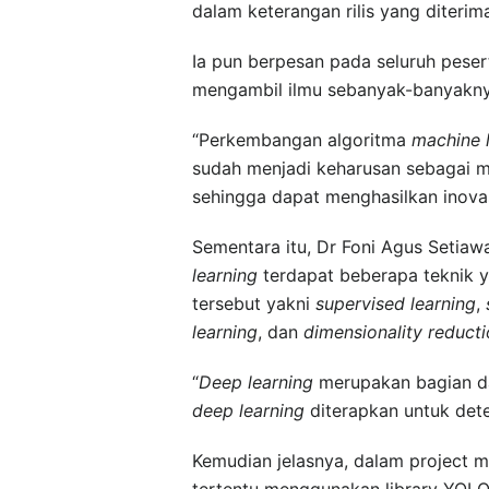
dalam keterangan rilis yang diterima
Ia pun berpesan pada seluruh pese
mengambil ilmu sebanyak-banyakny
“Perkembangan algoritma
machine 
sudah menjadi keharusan sebagai 
sehingga dapat menghasilkan inova
Sementara itu, Dr Foni Agus Setia
learning
terdapat beberapa teknik y
tersebut yakni
supervised learning
,
learning
, dan
dimensionality reduct
“
Deep learning
merupakan bagian d
deep learning
diterapkan untuk det
Kemudian jelasnya, dalam project m
tertentu menggunakan library YOLO