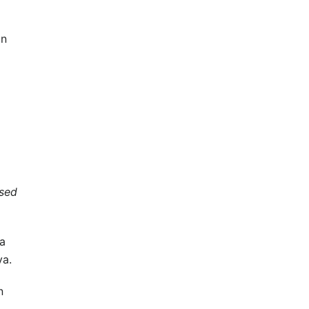
an
sed
a
ya.
n