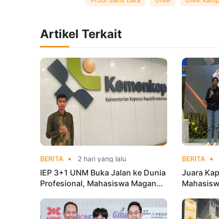
Artikel Terkait
BERITA
2 hari yang lalu
BERITA
IEP 3+1 UNM Buka Jalan ke Dunia
Juara Kap
Profesional, Mahasiswa Magang
Mahasisw
di Kementerian Koperasi
Mandiri 
di Kejur