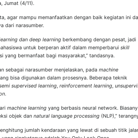
, Jumat (4/11).
rta, agar mampu memanfaatkan dengan baik kegiatan ini d
a dari narasumber.
learning dan deep learning
berkembang dengan pesat, jadi
mahasiswa untuk berperan aktif dalam memperbarui
skill
si yang bermanfaat bagi masyarakat,” tandasnya.
wan sebagai narasumber menjelaskan, pada
machine
ang bisa digunakan dalam prosesnya. Beberapa teknik
semi supervised learning
,
reinforcement learning
,
unsupervi
ion
.
ari
machine learning
yang berbasis neural network. Biasany
eksi objek dan
natural language processing
(NLP),” terangn
enghitung jumlah kendaraan yang lewat di sebuah titik jala
 yang singkatanya adalah You Only Look Once.