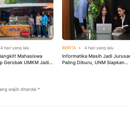
4 hari yang lalu
BERITA
4 hari yang lalu
Bangkit! Mahasiswa
Informatika Masih Jadi Jurusa
p Gerobak UMKM Jadi
Paling Diburu, UNM Siapkan
arik dan Laris
Talenta AI hingga Cyber Securi
ang wajib ditandai
*