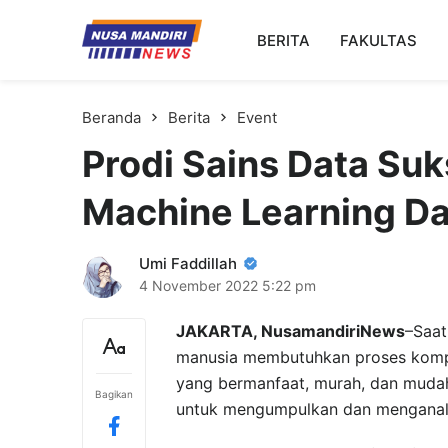
Kampus Digital Bisnis
BERITA
FAKULTAS
Universitas Nusa Mandiri
Beranda
Berita
Event
Prodi Sains Data Su
Machine Learning D
Umi Faddillah
4 November 2022
5:22 pm
JAKARTA, NusamandiriNews
–Saat
manusia membutuhkan proses kompu
yang bermanfaat, murah, dan muda
Bagikan
untuk mengumpulkan dan menganalis