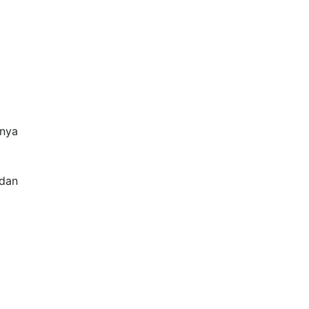
snya
 dan