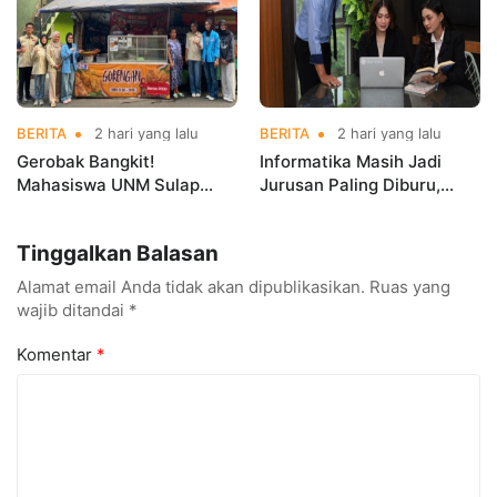
BERITA
2 hari yang lalu
BERITA
2 hari yang lalu
Gerobak Bangkit!
Informatika Masih Jadi
Mahasiswa UNM Sulap
Jurusan Paling Diburu,
Gerobak UMKM Jadi Lebih
UNM Siapkan Talenta AI
Menarik dan Laris
hingga Cyber Security
Tinggalkan Balasan
Alamat email Anda tidak akan dipublikasikan.
Ruas yang
wajib ditandai
*
Komentar
*