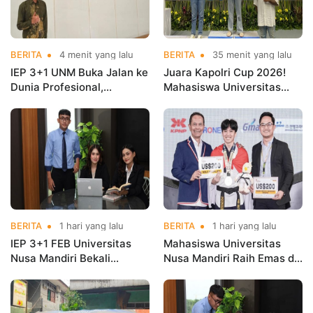
BERITA
4 menit yang lalu
BERITA
35 menit yang lalu
IEP 3+1 UNM Buka Jalan ke
Juara Kapolri Cup 2026!
Dunia Profesional,
Mahasiswa Universitas
Mahasiswa Magang di
Nusa Mandiri Harumkan
Kementerian Koperasi
Nama Kampus di Kejurnas
Taekwondo
BERITA
1 hari yang lalu
BERITA
1 hari yang lalu
IEP 3+1 FEB Universitas
Mahasiswa Universitas
Nusa Mandiri Bekali
Nusa Mandiri Raih Emas di
Mahasiswa Pengalaman
Asian Taekwondo
Kerja Sebelum Lulus
Indonesia Open
Championships 2026