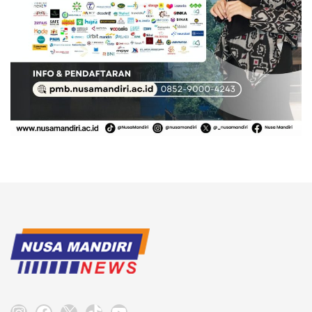
Instagram
Facebook
X
TikTok
YouTube