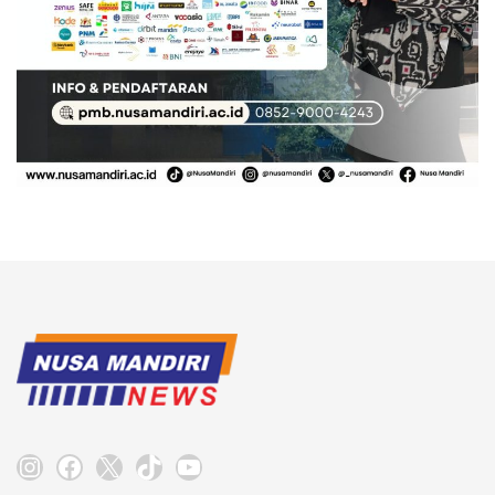
Instagram
Facebook
X
TikTok
YouTube