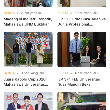
BERITA
2 jam yang lalu
BERITA
3 hari yang lalu
Magang di Industri Robotik,
IEP 3+1 UNM Buka Jalan ke
Mahasiswa UNM Buktikan
Dunia Profesional,
Kuliah Harus Terhubung
Mahasiswa Magang di
dengan Dunia Kerja
Kementerian Koperasi
BERITA
3 hari yang lalu
BERITA
4 hari yang lalu
Juara Kapolri Cup 2026!
IEP 3+1 FEB Universitas
Mahasiswa Universitas
Nusa Mandiri Bekali
Nusa Mandiri Harumkan
Mahasiswa Pengalaman
Nama Kampus di Kejurnas
Kerja Sebelum Lulus
Taekwondo