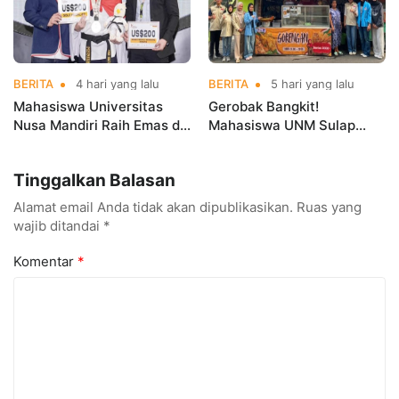
BERITA
4 hari yang lalu
BERITA
5 hari yang lalu
Mahasiswa Universitas
Gerobak Bangkit!
Nusa Mandiri Raih Emas di
Mahasiswa UNM Sulap
Asian Taekwondo
Gerobak UMKM Jadi Lebih
Indonesia Open
Menarik dan Laris
Tinggalkan Balasan
Championships 2026
Alamat email Anda tidak akan dipublikasikan.
Ruas yang
wajib ditandai
*
Komentar
*