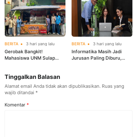
Championships 2026
BERITA
3 hari yang lalu
BERITA
3 hari yang lalu
Gerobak Bangkit!
Informatika Masih Jadi
Mahasiswa UNM Sulap
Jurusan Paling Diburu,
Gerobak UMKM Jadi Lebih
UNM Siapkan Talenta AI
Menarik dan Laris
hingga Cyber Security
Tinggalkan Balasan
Alamat email Anda tidak akan dipublikasikan.
Ruas yang
wajib ditandai
*
Komentar
*