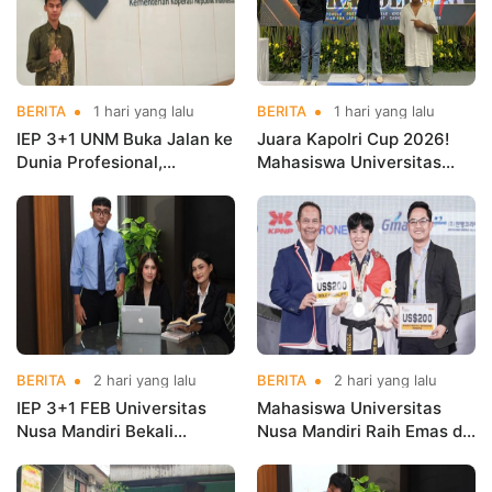
BERITA
1 hari yang lalu
BERITA
1 hari yang lalu
IEP 3+1 UNM Buka Jalan ke
Juara Kapolri Cup 2026!
Dunia Profesional,
Mahasiswa Universitas
Mahasiswa Magang di
Nusa Mandiri Harumkan
Kementerian Koperasi
Nama Kampus di Kejurnas
Taekwondo
BERITA
2 hari yang lalu
BERITA
2 hari yang lalu
IEP 3+1 FEB Universitas
Mahasiswa Universitas
Nusa Mandiri Bekali
Nusa Mandiri Raih Emas di
Mahasiswa Pengalaman
Asian Taekwondo
Kerja Sebelum Lulus
Indonesia Open