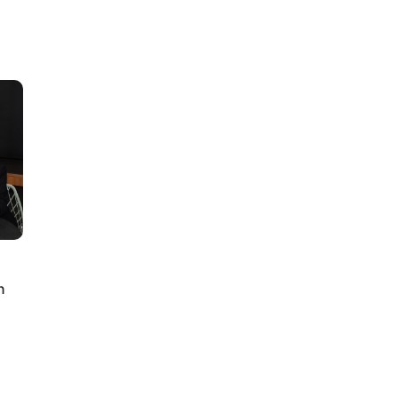
lus
n
ty