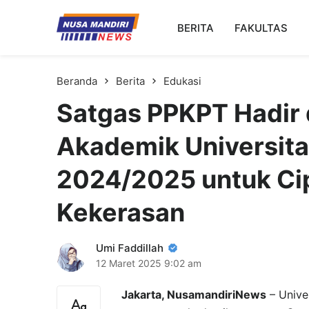
Kampus Digital Bisnis
BERITA
FAKULTAS
Universitas Nusa Mandiri
Beranda
Berita
Edukasi
Satgas PPKPT Hadir
Akademik Universita
2024/2025 untuk Ci
Kekerasan
Umi Faddillah
12 Maret 2025
9:02 am
Jakarta, NusamandiriNews
– Univer