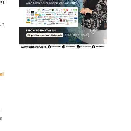
ng:
uh
si
i
n