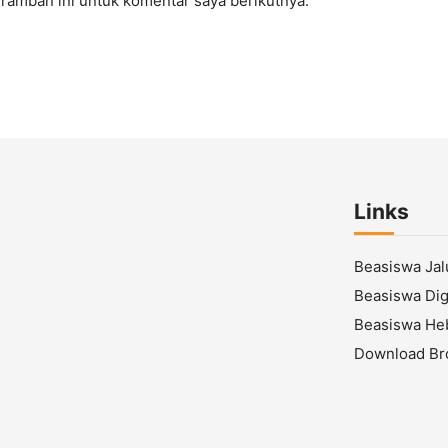
ramban ini untuk komentar saya berikutnya.
Links
Beasiswa Ja
Beasiswa Digi
Beasiswa He
Download Br