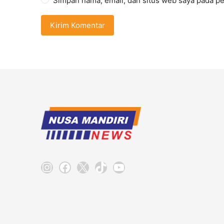
Simpan nama, email, dan situs web saya pada pe
Instagram
Facebook
X
TikTok
YouTube