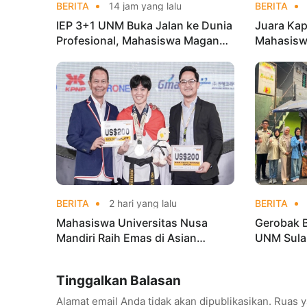
BERITA
14 jam yang lalu
BERITA
IEP 3+1 UNM Buka Jalan ke Dunia
Juara Kap
Profesional, Mahasiswa Magang
Mahasisw
di Kementerian Koperasi
Mandiri 
di Kejur
BERITA
2 hari yang lalu
BERITA
Mahasiswa Universitas Nusa
Gerobak 
Mandiri Raih Emas di Asian
UNM Sula
Taekwondo Indonesia Open
Lebih Men
Championships 2026
Tinggalkan Balasan
Alamat email Anda tidak akan dipublikasikan.
Ruas y