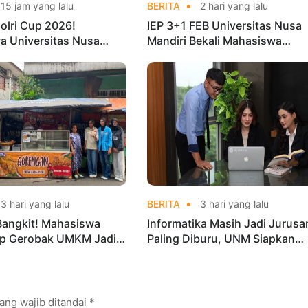
15 jam yang lalu
BERITA
2 hari yang lalu
olri Cup 2026!
IEP 3+1 FEB Universitas Nusa
a Universitas Nusa
Mandiri Bekali Mahasiswa
Harumkan Nama Kampus
Pengalaman Kerja Sebelum Lu
nas Taekwondo
3 hari yang lalu
BERITA
3 hari yang lalu
Bangkit! Mahasiswa
Informatika Masih Jadi Jurusa
p Gerobak UMKM Jadi
Paling Diburu, UNM Siapkan
arik dan Laris
Talenta AI hingga Cyber Securi
ang wajib ditandai
*