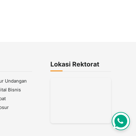
Lokasi Rektorat
lur Undangan
tal Bisnis
bat
osur