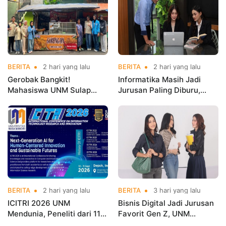
BERITA
2 hari yang lalu
BERITA
2 hari yang lalu
Gerobak Bangkit!
Informatika Masih Jadi
Mahasiswa UNM Sulap
Jurusan Paling Diburu,
Gerobak UMKM Jadi Lebih
UNM Siapkan Talenta AI
Menarik dan Laris
hingga Cyber Security
BERITA
2 hari yang lalu
BERITA
3 hari yang lalu
ICITRI 2026 UNM
Bisnis Digital Jadi Jurusan
Mendunia, Peneliti dari 11
Favorit Gen Z, UNM
Negara Ramaikan
Siapkan Talenta Siap