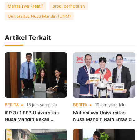
Mahasiswa kreatif
prodi perhotelan
Universitas Nusa Mandiri (UNM)
Artikel Terkait
BERITA
18 jam yang lalu
BERITA
19 jam yang lalu
IEP 3+1 FEB Universitas
Mahasiswa Universitas
Nusa Mandiri Bekali
Nusa Mandiri Raih Emas di
Mahasiswa Pengalaman
Asian Taekwondo
Kerja Sebelum Lulus
Indonesia Open
Championships 2026