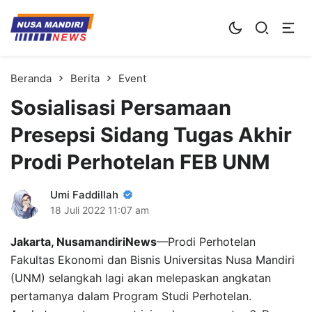
Kampus Digital Bisnis
Universitas Nusa Mandiri
Beranda
Berita
Event
Sosialisasi Persamaan
Presepsi Sidang Tugas Akhir
Prodi Perhotelan FEB UNM
Umi Faddillah
18 Juli 2022
11:07 am
Jakarta, NusamandiriNews
—Prodi Perhotelan
Fakultas Ekonomi dan Bisnis Universitas Nusa Mandiri
(UNM) selangkah lagi akan melepaskan angkatan
pertamanya dalam Program Studi Perhotelan.